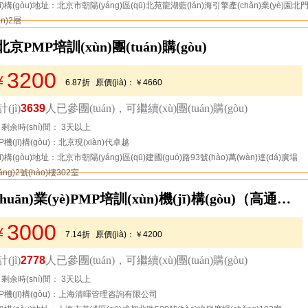
jī)構(gòu)地址：北京市朝陽(yáng)區(qū)北苑龍湖藍(lán)海引擎產(chǎn)業(yè)園北
én)2層
京PMP培訓(xùn)團(tuán)購(gòu)
3200
￥
6.87折
原價(jià)：
￥4660
節(jié)省：
￥1460
(jì)
3639
人已參團(tuán)，可繼續(xù)團(tuán)購(gòu)
去看看
剩余時(shí)間： 3天以上
P機(jī)構(gòu)：北京現(xiàn)代卓越
jī)構(gòu)地址：北京市朝陽(yáng)區(qū)建國(guó)路93號(hào)萬(wàn)達(dá)廣場
hǎng)2號(hào)樓302室
【上海】清暉--上海最專(zhuān)業(yè)PMP培訓(xùn)機(jī)構(gòu)（高通過(guò)率）
3000
￥
7.14折
原價(jià)：
￥4200
節(jié)省：
￥1200
(jì)
2778
人已參團(tuán)，可繼續(xù)團(tuán)購(gòu)
去看看
剩余時(shí)間： 3天以上
P機(jī)構(gòu)：上海清暉管理咨詢有限公司