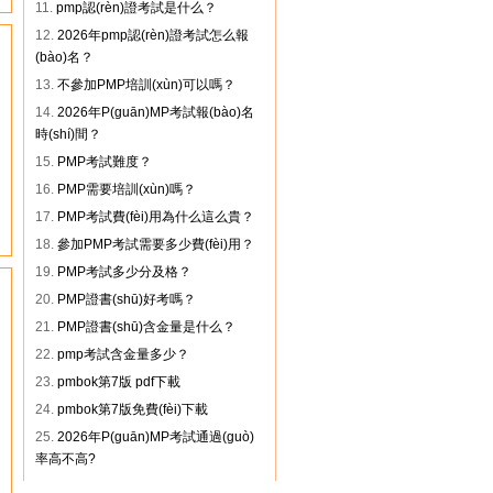
11.
pmp認(rèn)證考試是什么？
越PMP
12.
2026年pmp認(rèn)證考試怎么報
駱** 181****2584 團(tuán)購(gòu)光
(bào)名？
環(huán)PMP
沈** 158****2587 團(tuán)購(gòu)光
13.
不參加PMP培訓(xùn)可以嗎？
環(huán)PMP
14.
2026年P(guān)MP考試報(bào)名
張** 156****3269 團(tuán)購(gòu)卓
時(shí)間？
越PMP
15.
PMP考試難度？
胡** 186****3697 團(tuán)購(gòu)華
16.
PMP需要培訓(xùn)嗎？
夏PMP
何** 139****2358 團(tuán)購(gòu)欣
17.
PMP考試費(fèi)用為什么這么貴？
門
旋PMP
18.
參加PMP考試需要多少費(fèi)用？
19.
PMP考試多少分及格？
20.
PMP證書(shū)好考嗎？
21.
PMP證書(shū)含金量是什么？
22.
pmp考試含金量多少？
23.
pmbok第7版 pdf下載
24.
pmbok第7版免費(fèi)下載
25.
2026年P(guān)MP考試通過(guò)
率高不高?