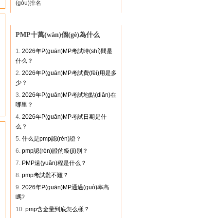
張** 139****1228 團(tuán)購(gòu)光
(gòu)排名
環(huán)PMP
余** 186****3176 團(tuán)購(gòu)華
夏PMP
PMP十萬(wàn)個(gè)為什么
胡** 138****3664 團(tuán)購(gòu)卓
越PMP
1.
2026年P(guān)MP考試時(shí)間是
程** 139****6295 團(tuán)購(gòu)光
什么？
環(huán)PMP
2.
2026年P(guān)MP考試費(fèi)用是多
趙** 158****7037 團(tuán)購(gòu)清
少？
暉PMP
3.
2026年P(guān)MP考試地點(diǎn)在
李** 138****6031 團(tuán)購(gòu)光
哪里？
環(huán)PMP
4.
2026年P(guān)MP考試日期是什
林** 185****9267 團(tuán)購(gòu)光
么？
環(huán)PMP
林** 137****8961 團(tuán)購(gòu)清
5.
什么是pmp認(rèn)證？
暉PMP
6.
pmp認(rèn)證的級(jí)別？
尹** 159****6236 團(tuán)購(gòu)光
7.
PMP遠(yuǎn)程是什么？
環(huán)PMP
8.
pmp考試難不難？
閆** 136****0923 團(tuán)購(gòu)時
(shí)代PMP
9.
2026年P(guān)MP通過(guò)率高
陳** 155****6891 團(tuán)購(gòu)巨
嗎?
龍PMP
10.
pmp含金量到底怎么樣？
劉** 137****5218 團(tuán)購(gòu)卓