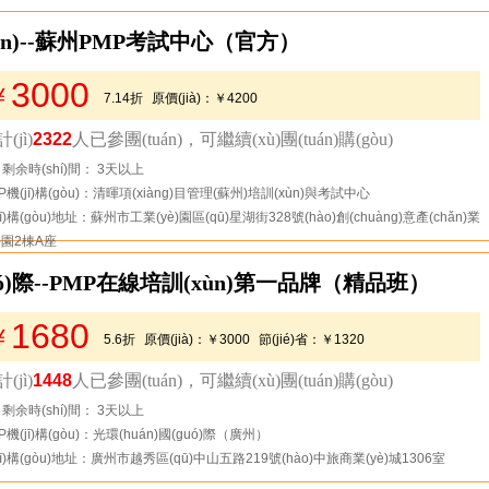
n)--蘇州PMP考試中心（官方）
3000
￥
7.14折
原價(jià)：
￥4200
節(jié)省：
￥1200
(jì)
2322
人已參團(tuán)，可繼續(xù)團(tuán)購(gòu)
去看看
剩余時(shí)間： 3天以上
P機(jī)構(gòu)：清暉項(xiàng)目管理(蘇州)培訓(xùn)與考試中心
jī)構(gòu)地址：蘇州市工業(yè)園區(qū)星湖街328號(hào)創(chuàng)意產(chǎn)業
è)園2棟A座
uó)際--PMP在線培訓(xùn)第一品牌（精品班）
1680
￥
5.6折
原價(jià)：
￥3000
節(jié)省：
￥1320
(jì)
1448
人已參團(tuán)，可繼續(xù)團(tuán)購(gòu)
去看看
剩余時(shí)間： 3天以上
P機(jī)構(gòu)：光環(huán)國(guó)際（廣州）
jī)構(gòu)地址：廣州市越秀區(qū)中山五路219號(hào)中旅商業(yè)城1306室