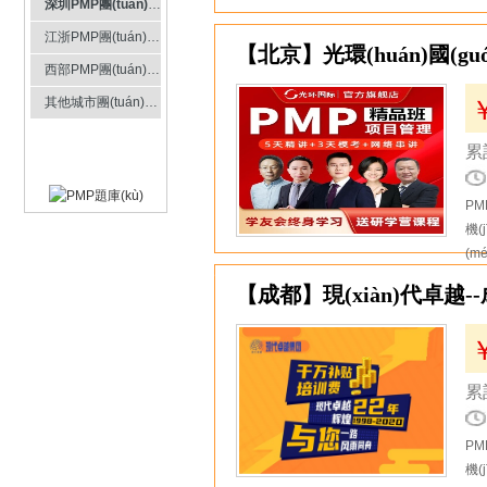
深圳PMP團(tuán)購(gòu)
9
江浙PMP團(tuán)購(gòu)
西部PMP團(tuán)購(gòu)
其他城市團(tuán)購(gòu)
累計
PM
機(
(m
10
【成都】現(xiàn)代卓越--成
累計
PM
機(