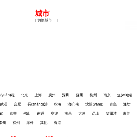
城市
[
切換城市
]
PMP考試資料
PMP百科
NPDP培訓(xùn)團(tuán)購(g
關
(guān)
閉
(yuǎn)程
北京
上海
廣州
深圳
蘇州
杭州
南京
無(wú)錫
武漢
合肥
長(zhǎng)沙
珠海
濟(jì)南
沈陽(yáng)
青島
濰坊
n)
嘉興
佛山
南通
寧波
南昌
大連
昆山
哈爾濱
東莞
常州
福州
海外
其他
香港