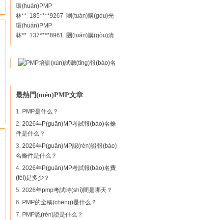
門
林** 185****9267 團(tuán)購(gòu)光
環(huán)PMP
林** 137****8961 團(tuán)購(gòu)清
暉PMP
尹** 159****6236 團(tuán)購(gòu)光
環(huán)PMP
閆** 136****0923 團(tuán)購(gòu)時
(shí)代PMP
陳** 155****6891 團(tuán)購(gòu)巨
最熱門(mén)PMP文章
龍PMP
劉** 137****5218 團(tuán)購(gòu)卓
1.
PMP是什么？
越PMP
2.
2026年P(guān)MP考試報(bào)名條
駱** 181****2584 團(tuán)購(gòu)光
件是什么？
環(huán)PMP
3.
2026年P(guān)MP認(rèn)證報(bào)
沈** 158****2587 團(tuán)購(gòu)光
名條件是什么？
環(huán)PMP
張** 156****3269 團(tuán)購(gòu)卓
4.
2026年P(guān)MP考試報(bào)名費
越PMP
(fèi)是多少？
胡** 186****3697 團(tuán)購(gòu)華
5.
2026年pmp考試時(shí)間是哪天？
夏PMP
6.
PMP的全稱(chēng)是什么？
何** 139****2358 團(tuán)購(gòu)欣
7.
PMP認(rèn)證是什么？
旋PMP