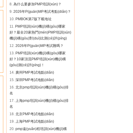
曲** 186****0121 團(tuán)購(gòu)光
8.
為什么要參加PMP培訓(xùn)？
環(huán)PMP
9.
2026年P(guān)MP考試考點(diǎn)？
丁** 158****0566 團(tuán)購(gòu)卓
10.
PMBOK第7版下載地址
越PMP
11.
PMP培訓(xùn)機(jī)構(gòu)哪家
王** 136****8532 團(tuán)購(gòu)光
好？最全20家熱門(mén)PMP培訓(xùn)
環(huán)PMP
機(jī)構(gòu)對(duì)比測(cè)評(píng)
鞏** 136****9918 團(tuán)購(gòu)巨
龍PMP
12.
2026年P(guān)MP考試難嗎？
劉** 183****1139 團(tuán)購(gòu)清
13.
PMP培訓(xùn)機(jī)構(gòu)哪家
暉PMP
好？10家頂流PMP培訓(xùn)機(jī)構
周** 159****6555 團(tuán)購(gòu)光
(gòu)測(cè)評(píng)！
環(huán)PMP
14.
廣州PMP考試地點(diǎn)
魏** 181****9561 團(tuán)購(gòu)卓
15.
深圳PMP考試地點(diǎn)
越PMP
張** 158****6284 團(tuán)購(gòu)光
16.
北京pmp培訓(xùn)機(jī)構(gòu)排
環(huán)PMP
名
周** 137****8342 團(tuán)購(gòu)光
17.
上海pmp培訓(xùn)機(jī)構(gòu)排
環(huán)PMP
名
王** 186****1598 團(tuán)購(gòu)巨
18.
北京PMP考試地點(diǎn)
龍PMP
19.
上海PMP考試地點(diǎn)
黃** 162****1256 團(tuán)購(gòu)卓
越PMP
20.
pmp遠(yuǎn)程培訓(xùn)機(jī)構