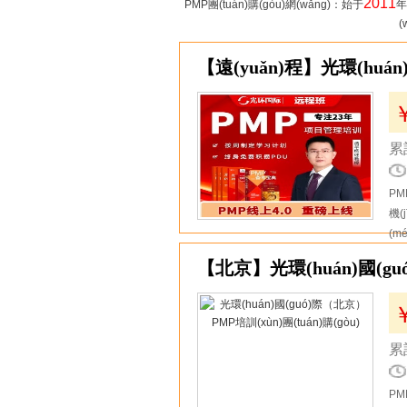
2011
PMP團(tuán)購(gòu)網(wǎng)：始于
年
(
1
【遠(yuǎn)程】光環(huán
累計
PM
機(
(m
2
【北京】光環(huán)國(gu
累計
PM