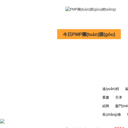
今日PMP團(tuán)購(gòu)
以下城市均已開(kāi)通:
遠(yuǎn)程
遠
重慶
天津
紹興
廈門(mé
長(zhǎng)春