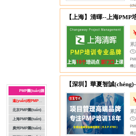
(c
7
【上海】清暉--上海PMP培訓
累計
PM
機(
8
【深圳】華夏智誠(chéng)--
PMP團(tuán)購
(gòu)導(dǎo)航
遠(yuǎn)程PMP團(tuán)購(gòu)
北京PMP團(tuán)購(gòu)
累計
上海PMP團(tuán)購(gòu)
PM
廣州PMP團(tuán)購(gòu)
機(