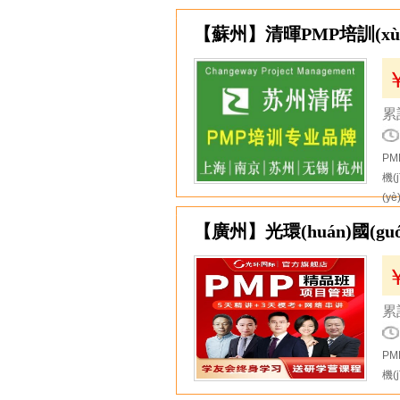
13
【蘇州】清暉PMP培訓(xù
累計
PM
機(
(y
14
【廣州】光環(huán)國(g
累計
PM
機(