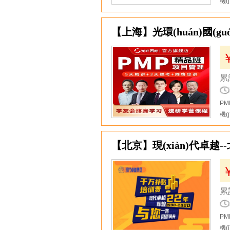
機(
5
【上海】光環(huán)國(gu
累計
PM
機(
6
【北京】現(xiàn)代卓越--北京
累計
PM
機(