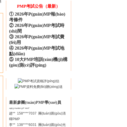
務
環(huán)PMP
PMP考試公告（最新）
魏** 181****9561 團(tuán)購(gòu)卓
越PMP
①
2026年P(guān)MP報(bào)
張** 158****6284 團(tuán)購(gòu)光
考條件
環(huán)PMP
②
2026年P(guān)MP考試時
周** 137****8342 團(tuán)購(gòu)光
(shí)間
環(huán)PMP
③
2026年P(guān)MP考試費
王** 186****1598 團(tuán)購(gòu)巨
(fèi)用
龍PMP
④
2026年P(guān)MP考試地
黃** 162****1256 團(tuán)購(gòu)卓
點(diǎn)
越PMP
⑤
10大PMP培訓(xùn)機(jī)構
張** 139****1228 團(tuán)購(gòu)光
(gòu)測(cè)評(píng)
門
環(huán)PMP
余** 186****3176 團(tuán)購(gòu)華
夏PMP
胡** 138****3664 團(tuán)購(gòu)卓
越PMP
程** 139****6295 團(tuán)購(gòu)光
最新參團(tuán)PMP學(xué)員
環(huán)PMP
趙** 158****7037 團(tuán)購(gòu)清
暉PMP
李** 138****6031 團(tuán)購(gòu)光
環(huán)PMP