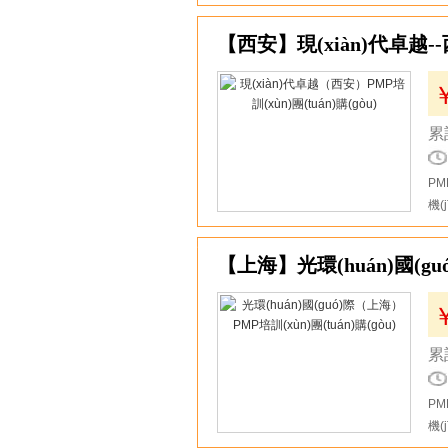
11
累計
PM
機(
12
【上海】光環(huán)國(guó
累計
PM
機(