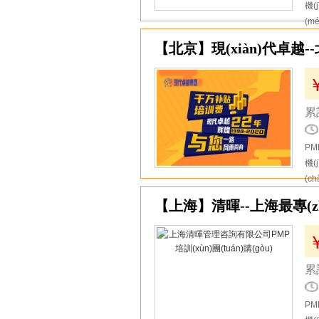
機(
(m
3
【北京】現(xiàn)代卓越--北
累計
PM
機(
(c
4
累計
PM