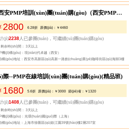
【西安】現(xiàn)代卓越--西安PMP培訓(xùn)團(tuán)購(gòu)（西安PMP考點(diǎn)機(jī)構(gòu)）
2800
￥
6.28折
原價(jià)：
￥4460
節(jié)省：
￥1660
(jì)
2238
人已參團(tuán)，可繼續(xù)團(tuán)購(gòu)
去看看
剩余時(shí)間： 3天以上
P機(jī)構(gòu)：現(xiàn)代卓越（西安）
jī)構(gòu)地址：西安市高新區(qū)高新一路創(chuàng)業(yè)咖啡街區(qū)海歸3樓
)際--PMP在線培訓(xùn)團(tuán)購(gòu)(精品班)
1680
￥
5.6折
原價(jià)：
￥3000
節(jié)省：
￥1320
(jì)
1408
人已參團(tuán)，可繼續(xù)團(tuán)購(gòu)
去看看
剩余時(shí)間： 3天以上
P機(jī)構(gòu)：光環(huán)國(guó)際（上海）
jī)構(gòu)地址：上海市徐匯區(qū)欽江園39號(hào)樓2層207室