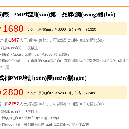
【北京】光環(huán)國(guó)際--PMP培訓(xùn)第一品牌(網(wǎng)絡(luò)精品班)
1680
￥
5.6折
原價(jià)：
￥3000
節(jié)省：
￥1320
(jì)
1647
人已參團(tuán)，可繼續(xù)團(tuán)購(gòu)
去看看
剩余時(shí)間： 3天以上
P機(jī)構(gòu)：光環(huán)國(guó)際（北京）
jī)構(gòu)地址：北京市朝陽(yáng)區(qū)北苑龍湖藍(lán)海引擎產(chǎn)業(yè)園北
én)2層
都PMP培訓(xùn)團(tuán)購(gòu)
2800
￥
5.3折
原價(jià)：
￥5280
節(jié)省：
￥2480
(jì)
2252
人已參團(tuán)，可繼續(xù)團(tuán)購(gòu)
去看看
剩余時(shí)間： 3天以上
P機(jī)構(gòu)：現(xiàn)代卓越（成都）
jī)構(gòu)地址：成都市錦江區(qū)IFS二號(hào)辦公樓27樓