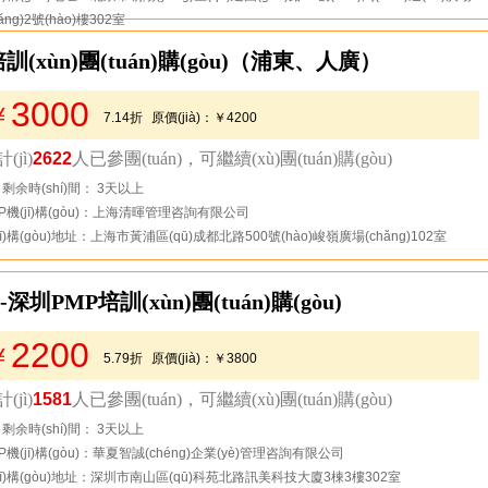
hǎng)2號(hào)樓302室
(xùn)團(tuán)購(gòu)（浦東、人廣）
3000
￥
7.14折
原價(jià)：
￥4200
節(jié)省：
￥1200
(jì)
2622
人已參團(tuán)，可繼續(xù)團(tuán)購(gòu)
去看看
剩余時(shí)間： 3天以上
P機(jī)構(gòu)：上海清暉管理咨詢有限公司
jī)構(gòu)地址：上海市黃浦區(qū)成都北路500號(hào)峻嶺廣場(chǎng)102室
深圳PMP培訓(xùn)團(tuán)購(gòu)
2200
￥
5.79折
原價(jià)：
￥3800
節(jié)省：
￥1600
(jì)
1581
人已參團(tuán)，可繼續(xù)團(tuán)購(gòu)
去看看
剩余時(shí)間： 3天以上
P機(jī)構(gòu)：華夏智誠(chéng)企業(yè)管理咨詢有限公司
jī)構(gòu)地址：深圳市南山區(qū)科苑北路訊美科技大廈3棟3樓302室