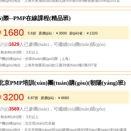
jī)構(gòu)地址：上海市黃浦區(qū)成都北路500號(hào)峻嶺廣場(chǎng)102室
ó)際--PMP在線課程(精品班)
1680
￥
5.6折
原價(jià)：
￥3000
節(jié)省：
￥1320
(jì)
1629
人已參團(tuán)，可繼續(xù)團(tuán)購(gòu)
去看看
剩余時(shí)間： 3天以上
P機(jī)構(gòu)：光環(huán)國(guó)際（上海）
jī)構(gòu)地址：上海市徐匯區(qū)欽江園39號(hào)樓2層207室
PMP培訓(xùn)團(tuán)購(gòu)(朝陽(yáng)班)
3200
￥
6.87折
原價(jià)：
￥4660
節(jié)省：
￥1460
(jì)
3569
人已參團(tuán)，可繼續(xù)團(tuán)購(gòu)
去看看
剩余時(shí)間： 3天以上
P機(jī)構(gòu)：北京現(xiàn)代卓越
jī)構(gòu)地址：北京市朝陽(yáng)區(qū)建國(guó)路93號(hào)萬(wàn)達(dá)廣場