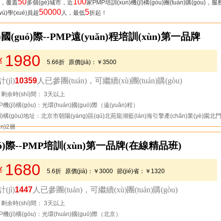
50
100
，覆蓋
多個(gè)城市，近
家PMP培訓(xùn)機(jī)構(gòu)團(tuán)購(gòu)，服
50000
5
wù)學(xué)員超
人，最低
折起！
)國(guó)際--PMP遠(yuǎn)程培訓(xùn)第一品牌
1980
￥
5.66折
原價(jià)：
￥3500
節(jié)省：
￥1520
(jì)
10359
人已參團(tuán)，可繼續(xù)團(tuán)購(gòu)
去看看
剩余時(shí)間： 3天以上
P機(jī)構(gòu)：光環(huán)國(guó)際（遠(yuǎn)程）
jī)構(gòu)地址：北京市朝陽(yáng)區(qū)北苑龍湖藍(lán)海引擎產(chǎn)業(yè)園北
én)2層
ó)際--PMP培訓(xùn)第一品牌(在線精品班)
1680
￥
5.6折
原價(jià)：
￥3000
節(jié)省：
￥1320
(jì)
1447
人已參團(tuán)，可繼續(xù)團(tuán)購(gòu)
去看看
剩余時(shí)間： 3天以上
P機(jī)構(gòu)：光環(huán)國(guó)際（北京）