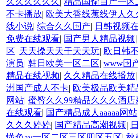
久久久久久久
|
精品国偷自产一区
不卡播放
|
欧美大香线蕉线伊人久
线小说
|
综合久久国产
|
日韩视频
免费在线观看
|
国产男人精品视频
区
|
天天操天天干天天玩
|
欧日韩
演员
|
韩日欧美一区二区
|
www国
精品在线视频
|
久久精品在线播放
洲国产成人不卡
|
欧美极品欧美精
网站
|
蜜臀久久99精品久久久酒
在线观看
|
国产精品成人aaaaa网站
久久久婷婷
|
国产精品高潮视频
|
懂色av一区二区三区四区五区
|
秋