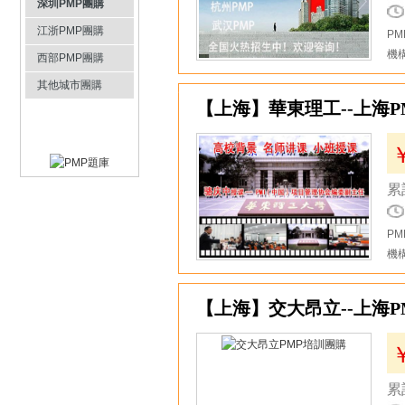
深圳PMP團購
江浙PMP團購
P
機
西部PMP團購
其他城市團購
10
【上海】華東理工--上海
累
P
機
11
【上海】交大昂立--上海P
累