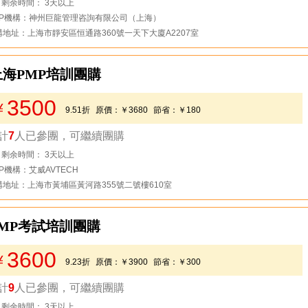
剩余時間： 3天以上
MP機構：神州巨龍管理咨詢有限公司（上海）
構地址：上海市靜安區恒通路360號一天下大廈A2207室
上海PMP培訓團購
3500
￥
9.51折
原價：
￥3680
節省：
￥180
計
7
人已參團，可繼續團購
去看看
剩余時間： 3天以上
P機構：艾威AVTECH
構地址：上海市黃埔區黃河路355號二號樓610室
PMP考試培訓團購
3600
￥
9.23折
原價：
￥3900
節省：
￥300
計
9
人已參團，可繼續團購
去看看
剩余時間： 3天以上