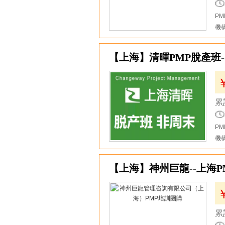
P
機
12
【上海】清暉PMP脫產班-
累
P
機
13
【上海】神州巨龍--上海P
累