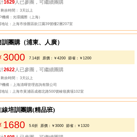
計
1629
人已參團，可繼續團購
去看看
剩余時間： 3天以上
MP機構：光環國際（上海）
構地址：上海市徐匯區欽江園39號樓2層207室
P培訓團購（浦東、人廣）
3000
￥
7.14折
原價：
￥4200
節省：
￥1200
計
2622
人已參團，可繼續團購
去看看
剩余時間： 3天以上
MP機構：上海清暉管理咨詢有限公司
構地址：上海市黃浦區成都北路500號峻嶺廣場102室
在線培訓團購(精品班)
1680
￥
5.6折
原價：
￥3000
節省：
￥1320