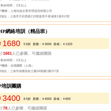
去看看
剩余時間： 3天以上
MP機構：上海欣旋企業管理咨詢有限公司
構地址：上海市天目西路218號嘉里不夜城第1座810室
PMP網絡培訓（精品班）
1680
￥
5.6折
原價：
￥3000
節省：
￥1320
計
1661
人已參團，可繼續團購
去看看
剩余時間： 3天以上
MP機構：光環國際（上海）
構地址：上海市徐匯區欽江園39號樓2層207室
P培訓團購
3400
￥
8.5折
原價：
￥4000
節省：
￥600
計
78
人已參團，可繼續團購