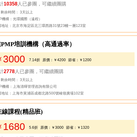
計
10358
人已參團，可繼續團購
去看看
剩余時間： 3天以上
MP機構：光環國際（遠程）
構地址：北京市海淀區北三環西路31號23幢一層123室
業PMP培訓機構（高通過率）
3000
￥
7.14折
原價：
￥4200
節省：
￥1200
計
2778
人已參團，可繼續團購
去看看
剩余時間： 3天以上
MP機構：上海清暉管理咨詢有限公司
構地址：上海市黃浦區成都北路500號峻嶺廣場102室
在線課程(精品班)
1680
￥
5.6折
原價：
￥3000
節省：
￥1320