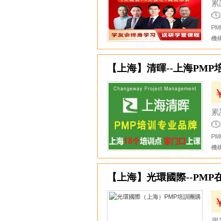
累
P
機
4
【上海】清暉--上海PM
累
P
機
5
【上海】光環國際--PMP