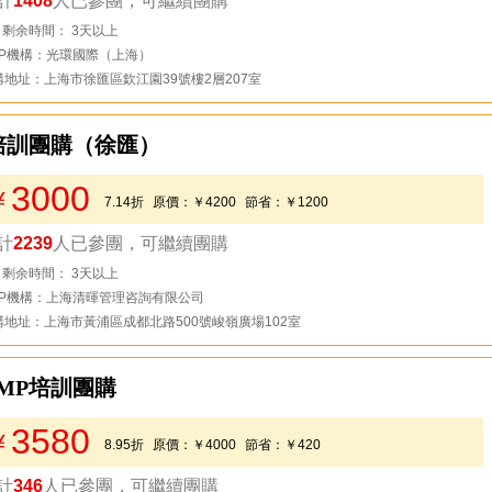
計
1408
人已參團，可繼續團購
去看看
剩余時間： 3天以上
MP機構：光環國際（上海）
構地址：上海市徐匯區欽江園39號樓2層207室
P培訓團購（徐匯）
3000
￥
7.14折
原價：
￥4200
節省：
￥1200
計
2239
人已參團，可繼續團購
去看看
剩余時間： 3天以上
MP機構：上海清暉管理咨詢有限公司
構地址：上海市黃浦區成都北路500號峻嶺廣場102室
MP培訓團購
3580
￥
8.95折
原價：
￥4000
節省：
￥420
計
346
人已參團，可繼續團購