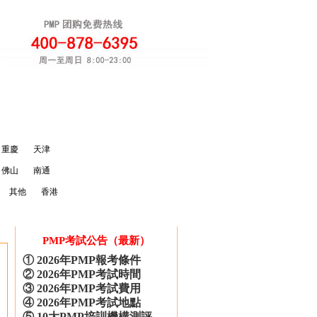
軟考團購
注冊
重慶
天津
佛山
南通
曲** 186****0121 團購光環PMP
丁** 158****0566 團購卓越PMP
其他
香港
王** 136****8532 團購光環PMP
鞏** 136****9918 團購巨龍PMP
劉** 183****1139 團購清暉PMP
PMP考試公告（最新）
周** 159****6555 團購光環PMP
①
2026年PMP報考條件
魏** 181****9561 團購卓越PMP
②
2026年PMP考試時間
張** 158****6284 團購光環PMP
③
2026年PMP考試費用
周** 137****8342 團購光環PMP
④
2026年PMP考試地點
王** 186****1598 團購巨龍PMP
⑤
10大PMP培訓機構測評