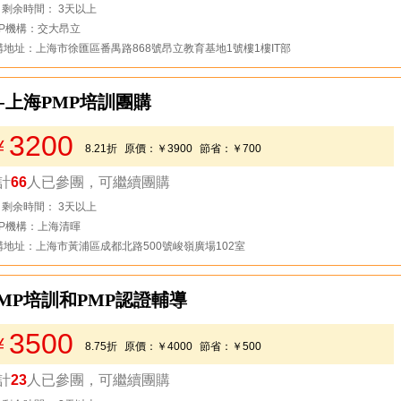
去看看
剩余時間： 3天以上
MP機構：交大昂立
構地址：上海市徐匯區番禺路868號昂立教育基地1號樓1樓IT部
-上海PMP培訓團購
3200
￥
8.21折
原價：
￥3900
節省：
￥700
計
66
人已參團，可繼續團購
去看看
剩余時間： 3天以上
MP機構：上海清暉
構地址：上海市黃浦區成都北路500號峻嶺廣場102室
MP培訓和PMP認證輔導
3500
￥
8.75折
原價：
￥4000
節省：
￥500
計
23
人已參團，可繼續團購
去看看