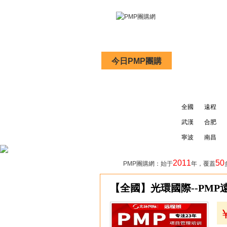
今日PMP團購
PMP考試資
以下城市均已開通:
全國
遠程
武漢
合肥
寧波
南昌
2011
50
PMP團購網：始于
年，覆蓋
1
【全國】光環國際--PM