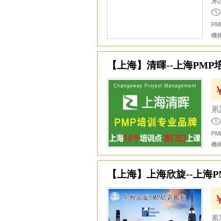
累
P
機
6
【上海】清暉--上海PM
累
P
機
7
【上海】上海欣旋--上海P
累