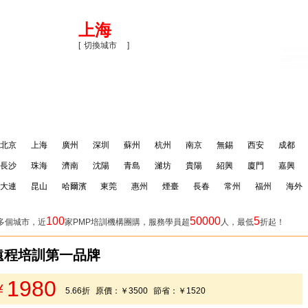
上海
[
切換城市
]
料
PMP百科
NPDP培訓團購
關閉
北京
上海
廣州
深圳
蘇州
杭州
南京
無錫
西安
成都
長沙
珠海
濟南
沈陽
青島
濰坊
貴陽
紹興
廈門
嘉興
大連
昆山
哈爾濱
東莞
惠州
煙臺
長春
常州
福州
海外
100
50000
5
多個城市，近
家PMP培訓機構團購，服務學員超
人，最低
折起！
P遠程培訓第一品牌
1980
￥
5.66折
原價：
￥3500
節省：
￥1520