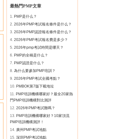
周** 159****6555 團購光環PMP
最熱門PMP文章
魏** 181****9561 團購卓越PMP
張** 158****6284 團購光環PMP
1.
PMP是什么？
周** 137****8342 團購光環PMP
2.
2026年PMP考試報名條件是什么？
王** 186****1598 團購巨龍PMP
3.
2026年PMP認證報名條件是什么？
黃** 162****1256 團購卓越PMP
4.
2026年PMP考試報名費是多少？
張** 139****1228 團購光環PMP
余** 186****3176 團購華夏PMP
5.
2026年pmp考試時間是哪天？
胡** 138****3664 團購卓越PMP
6.
PMP的全稱是什么？
程** 139****6295 團購光環PMP
7.
PMP認證是什么？
趙** 158****7037 團購清暉PMP
8.
為什么要參加PMP培訓？
李** 138****6031 團購光環PMP
林** 185****9267 團購光環PMP
9.
2026年PMP考試全國考點？
林** 137****8961 團購清暉PMP
10.
PMBOK第7版下載地址
尹** 159****6236 團購光環PMP
11.
PMP培訓機構哪家好？最全20家熱
閆** 136****0923 團購時代PMP
門PMP培訓機構對比測評
陳** 155****6891 團購巨龍PMP
12.
2026年PMP考試難嗎？
劉** 137****5218 團購卓越PMP
駱** 181****2584 團購光環PMP
13.
PMP培訓機構哪家好？10家頂流
沈** 158****2587 團購光環PMP
PMP培訓機構測評！
張** 156****3269 團購卓越PMP
14.
廣州PMP考試地點
胡** 186****3697 團購華夏PMP
15.
深圳PMP考試地點