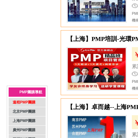
P
機
8
【上海】PMP培訓-光環
累
P
機
PMP團購導航
9
遠程PMP團購
【上海】卓而越--上海PM
北京PMP團購
上海PMP團購
廣州PMP團購
累