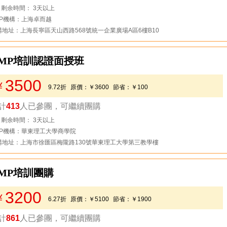
去看看
剩余時間： 3天以上
MP機構：上海卓而越
構地址：上海長寧區天山西路568號統一企業廣場A區6樓B10
PMP培訓認證面授班
3500
￥
9.72折
原價：
￥3600
節省：
￥100
計
413
人已參團，可繼續團購
去看看
剩余時間： 3天以上
MP機構：華東理工大學商學院
構地址：上海市徐匯區梅隴路130號華東理工大學第三教學樓
MP培訓團購
3200
￥
6.27折
原價：
￥5100
節省：
￥1900
計
861
人已參團，可繼續團購