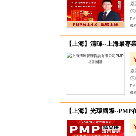
累
P
機
2
【上海】清暉--上海最專
累
P
機
3
【上海】光環國際--PMP