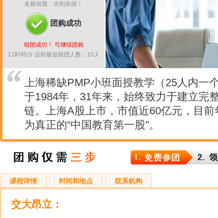
名额有限，先到先得！
团购成功
组团成功！ 可继续团购
11时45分 达到最低组团人数：10人
上海稀缺PMP小班面授教学（25人内一
于1984年，31年来，始终致力于建立
链。上海A股上市，市值近60亿元，目前
为真正的“中国教育第一股”。
课程详情
时间和地点
联系机构
交大昂立
：