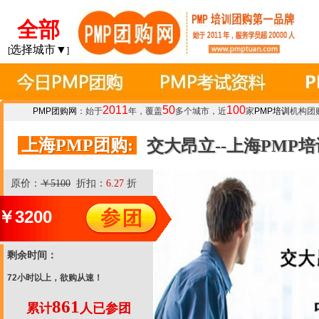
全部
选择城市▼
[
]
2011
50
100
PMP团购网
：始于
年，覆盖
多个城市，近
家
PMP培训
机构团
上海PMP团购:
交大昂立--上海PMP
原价：
￥5100
折扣：
6.27
折
￥
3200
剩余时间：
72小时以上，欲购从速！
861
累计
人已参团