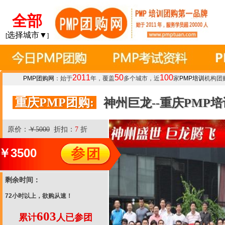
全部
选择城市▼
[
]
2011
50
100
PMP团购网
：始于
年，覆盖
多个城市，近
家
PMP培训
机构团
重庆PMP团购:
神州巨龙--重庆PMP
原价：
￥5000
折扣：
7
折
￥
3500
剩余时间：
72小时以上，欲购从速！
603
累计
人已参团