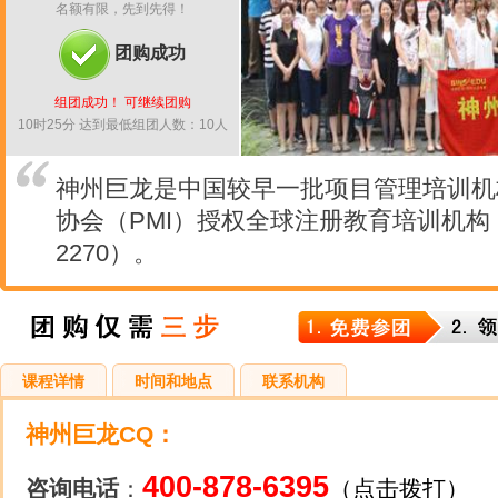
名额有限，先到先得！
团购成功
组团成功！ 可继续团购
10时25分 达到最低组团人数：10人
神州巨龙是中国较早一批项目管理培训机
协会（PMI）授权全球注册教育培训机构
2270）。
课程详情
时间和地点
联系机构
神州巨龙CQ
：
400-878-6395
咨询电话
：
（点击拨打）