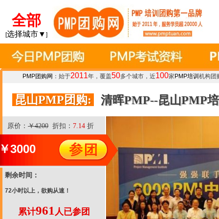
全部
选择城市▼
[
]
2011
50
100
PMP团购网
：始于
年，覆盖
多个城市，近
家
PMP培训
机构团
昆山PMP团购:
清晖PMP--昆山PM
原价：
￥4200
折扣：
7.14
折
￥
3000
剩余时间：
72小时以上，欲购从速！
961
累计
人已参团