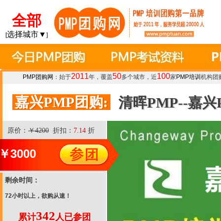
全部
选择城市▼
[
]
2011
50
100
PMP团购网
：始于
年，覆盖
多个城市，近
家
PMP培训
机构团
嘉兴PMP团购:
清晖PMP--嘉
原价：
￥4200
折扣：
7.14
折
￥
3000
剩余时间：
72小时以上，欲购从速！
342
累计
人已参团