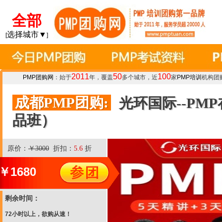
全部
选择城市▼
[
]
2011
50
100
PMP团购网
：始于
年，覆盖
多个城市，近
家
PMP培训
机构团
成都PMP团购:
光环国际--PM
品班）
原价：
￥3000
折扣：
5.6
折
￥
1680
剩余时间：
72小时以上，欲购从速！