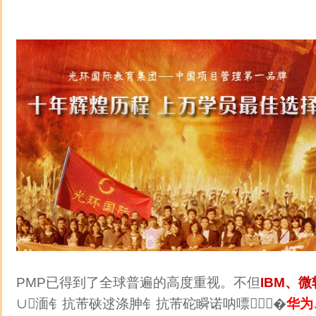
PMP已得到了全球普遍的高度重视。不但
IBM、
∪湎钅抗芾硖逑涤胂钅抗芾砣瞬诺呐嘌�
华为