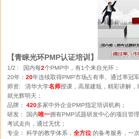
【青睐光环PMP认证培训】
1/2 : 国内每
2
个PMP中，有1个来自光环；
20年：
20
年连续取得PMP市场占有率、通过率冠
师资: 清华大学
名师
授课，高屋建瓴，精彩讲解，
就光辉明天；
品牌：
420
多家中外企业PMP指定培训机构；
研发： 国内
唯一
拥有PMP试题研发中心的项目管理
考试走向，通过无忧；
专业： 科学的教学体系，
全方位
的备考服务，一