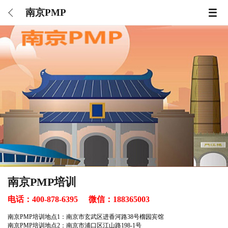
南京PMP
南京PMP培训
电话：
400-878-6395
微信：
188365003
南京PMP培训地点1：南京市玄武区进香河路38号榴园宾馆
南京PMP培训地点2：南京市浦口区江山路198-1号