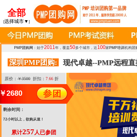
全部
选择城市▼
[
]
2011
50
100
PMP团购网
：始于
年，覆盖
多个城市，近
家
PMP培训
机构团
深圳PMP团购:
现代卓越--PMP远程
原价：
￥3500
折扣：
7.66
折
￥
2680
剩余时间：
72小时以上，欲购从速！
257
累计
人已参团