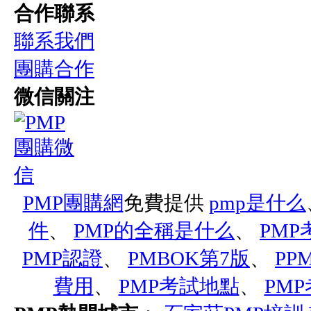
合作聯系
聯系我們
團購合作
微信關注
PMP團購網
免費提供
pmp是什么
件
、
PMP的全稱是什么
、
PM
PMP認證
、
PMBOK第7版
、
PP
費用
、
PMP考試地點
、
PM