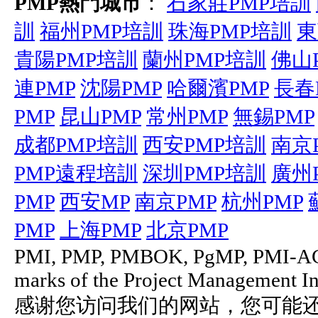
PMP熱門城市
：
石家莊PMP培訓
訓
福州PMP培訓
珠海PMP培訓
東
貴陽PMP培訓
蘭州PMP培訓
佛山
連PMP
沈陽PMP
哈爾濱PMP
長春
PMP
昆山PMP
常州PMP
無錫PMP
成都PMP培訓
西安PMP培訓
南京
PMP遠程培訓
深圳PMP培訓
廣州
PMP
西安MP
南京PMP
杭州PMP
PMP
上海PMP
北京PMP
PMI, PMP, PMBOK, PgMP, PMI-ACP
marks of the Project Management Ins
感谢您访问我们的网站，您可能