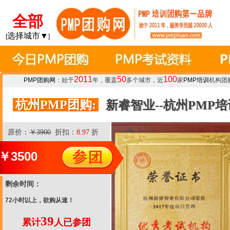
全部
选择城市▼
[
]
2011
50
100
PMP团购网
：始于
年，覆盖
多个城市，近
家
PMP培训
机构团
杭州PMP团购:
新睿智业--杭州PMP
原价：
￥3900
折扣：
8.97
折
￥
3500
剩余时间：
72小时以上，欲购从速！
39
累计
人已参团