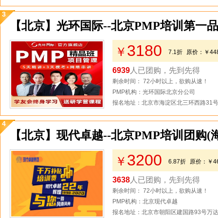
3
【北京】光环国际--北京PMP培训第一品
3180
￥
7.1折
原价：
￥44
6939
人已团购，先到先得
剩余时间： 72小时以上，欲购从速！
PMP机构：光环国际北京分公司
报名地址：北京市海淀区北三环西路31号2
4
【北京】现代卓越--北京PMP培训团购(
3200
￥
6.87折
原价：
￥4
3638
人已团购，先到先得
剩余时间： 72小时以上，欲购从速！
PMP机构：北京现代卓越
报名地址：北京市朝阳区建国路93号万达