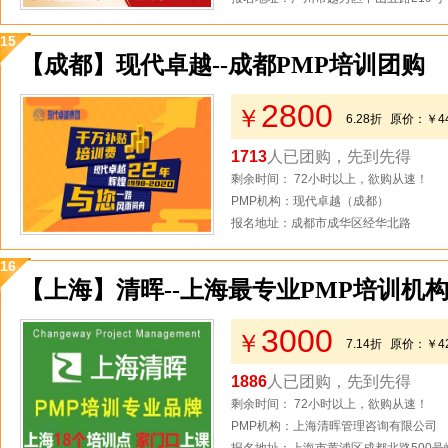
15
【成都】现代卓越--成都PMP培训团购
2800
￥
6.28折
原价：
￥4
1713
人已团购，先到先得
剩余时间： 72小时以上，欲购从速！
PMP机构：现代卓越（成都）
报名地址：成都市成华区经华北路
16
【上海】清晖--上海最专业PMP培训机
3000
￥
7.14折
原价：
￥4
1886
人已团购，先到先得
剩余时间： 72小时以上，欲购从速！
PMP机构：上海清晖管理咨询有限公司