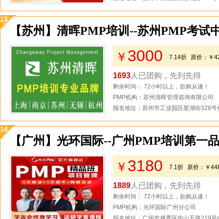
13
【苏州】清晖PMP培训--苏州PMP考试
3000
￥
7.14折
原价：
￥4
1693
人已团购，先到先得
剩余时间： 72小时以上，欲购从速！
PMP机构：苏州清晖管理咨询有限公司
报名地址：苏州市工业园区星湖街328号创
14
【广州】光环国际--广州PMP培训第一
3180
￥
7.1折
原价：
￥44
1889
人已团购，先到先得
剩余时间： 72小时以上，欲购从速！
PMP机构：光环国际广州分公司
报名地址：广州市越秀区中山五路219号中