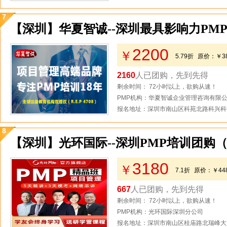
7
【深圳】华夏智诚--深圳最具影响力PM
2200
￥
5.79折
原价：
￥3
2160
人已团购，先到先得
剩余时间： 72小时以上，欲购从速！
PMP机构：华夏智诚企业管理咨询有限
报名地址：深圳市南山区科苑北路科兴科学
8
【深圳】光环国际--深圳PMP培训团购
3180
￥
7.1折
原价：
￥44
667
人已团购，先到先得
剩余时间： 72小时以上，欲购从速！
PMP机构：光环国际深圳分公司
报名地址：深圳市南山区桂庙路北瑞峰大