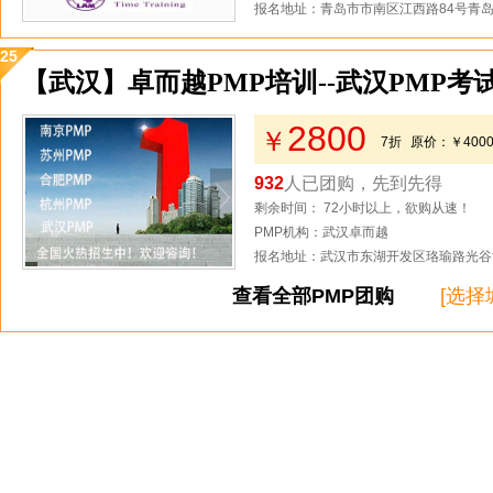
报名地址：青岛市市南区江西路84号青岛
25
【武汉】卓而越PMP培训--武汉PMP考
2800
￥
7折
原价：
￥400
932
人已团购，先到先得
剩余时间： 72小时以上，欲购从速！
PMP机构：武汉卓而越
报名地址：武汉市东湖开发区珞瑜路光谷世
查看全部PMP团购
[选择