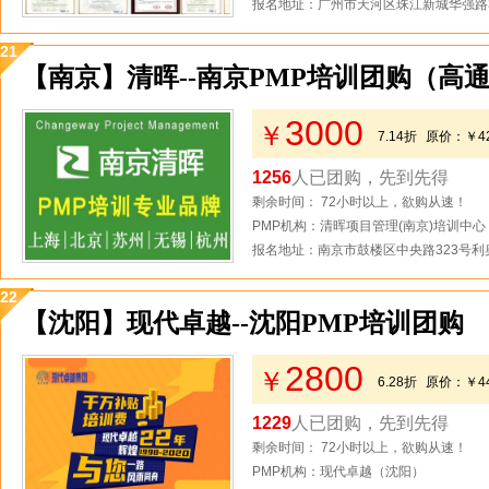
报名地址：广州市天河区珠江新城华强路3
21
【南京】清晖--南京PMP培训团购（高
3000
￥
7.14折
原价：
￥4
1256
人已团购，先到先得
剩余时间： 72小时以上，欲购从速！
PMP机构：清晖项目管理(南京)培训中心
报名地址：南京市鼓楼区中央路323号利奥
22
【沈阳】现代卓越--沈阳PMP培训团购
2800
￥
6.28折
原价：
￥4
1229
人已团购，先到先得
剩余时间： 72小时以上，欲购从速！
PMP机构：现代卓越（沈阳）