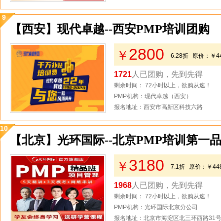
9
【西安】现代卓越--西安PMP培训团购
2800
￥
6.28折
原价：
￥4
1721
人已团购，先到先得
剩余时间： 72小时以上，欲购从速！
PMP机构：现代卓越（西安）
报名地址：西安市高新区科技六路
10
【北京】光环国际--北京PMP培训第一品
3180
￥
7.1折
原价：
￥44
1968
人已团购，先到先得
剩余时间： 72小时以上，欲购从速！
PMP机构：光环国际北京分公司
报名地址：北京市海淀区北三环西路31号2