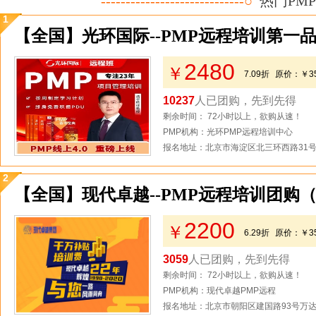
-----------------------------○
热门PM
1
【全国】光环国际--PMP远程培训第一
2480
￥
7.09折
原价：
￥3
10237
人已团购，先到先得
剩余时间： 72小时以上，欲购从速！
PMP机构：光环PMP远程培训中心
报名地址：北京市海淀区北三环西路31号2
2
【全国】现代卓越--PMP远程培训团购
2200
￥
6.29折
原价：
￥3
3059
人已团购，先到先得
剩余时间： 72小时以上，欲购从速！
PMP机构：现代卓越PMP远程
报名地址：北京市朝阳区建国路93号万达