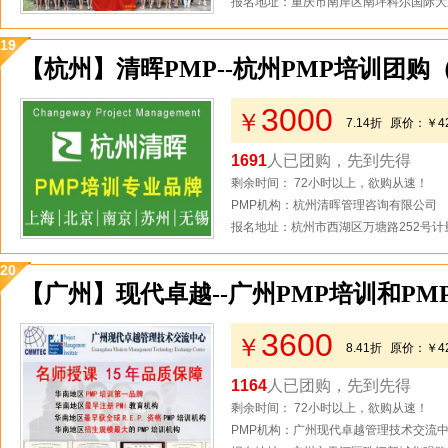
报名地址：重庆市南岸区南坪科尔国际大厦
19
【杭州】清晖PMP--杭州PMP培训团购
3000
￥
7.14折
原价：
￥4
1691
人已团购，先到先得
剩余时间： 72小时以上，欲购从速！
PMP机构：杭州清晖管理咨询有限公司
报名地址：杭州市西湖区万塘路252号计量
20
【广州】现代卓越--广州PMP培训和PM
3600
￥
8.41折
原价：
￥4
1164
人已团购，先到先得
剩余时间： 72小时以上，欲购从速！
PMP机构：广州现代卓越管理技术交流