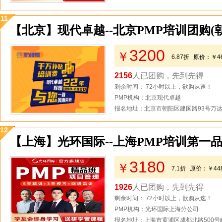
11
【北京】现代卓越--北京PMP培训团购(
3200
￥
6.87折
原价：
￥4
2156
人已团购，先到先得
剩余时间： 72小时以上，欲购从速！
PMP机构：北京现代卓越
报名地址：北京市朝阳区建国路93号万达
12
【上海】光环国际--上海PMP培训第一品
3180
￥
7.1折
原价：
￥44
1926
人已团购，先到先得
剩余时间： 72小时以上，欲购从速！
PMP机构：光环国际上海分公司
报名地址：上海市黄浦区成都北路500号峻