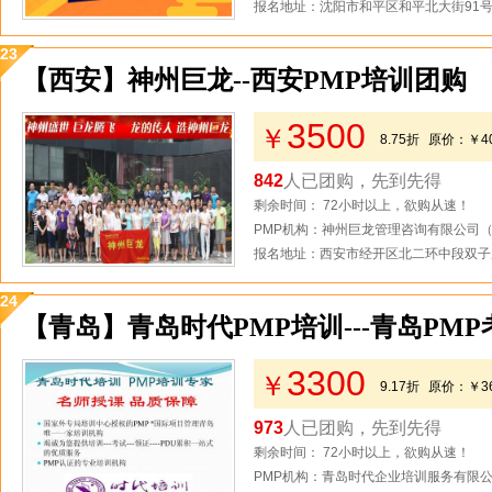
报名地址：沈阳市和平区和平北大街91
23
【西安】神州巨龙--西安PMP培训团购
3500
￥
8.75折
原价：
￥4
842
人已团购，先到先得
剩余时间： 72小时以上，欲购从速！
PMP机构：神州巨龙管理咨询有限公司
报名地址：西安市经开区北二环中段双子
24
【青岛】青岛时代PMP培训---青岛PM
3300
￥
9.17折
原价：
￥3
973
人已团购，先到先得
剩余时间： 72小时以上，欲购从速！
PMP机构：青岛时代企业培训服务有限