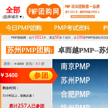
全部
选择城市▼
[
]
2011
50
100
PMP团购网
：始于
年，覆盖
多个城市，近
家
PMP培训
机构团
苏州PMP团购:
卓而越PMP--
原价：
￥4000
折扣：
8.5
折
￥
3400
剩余时间：
72小时以上，欲购从速！
257
累计
人已参团