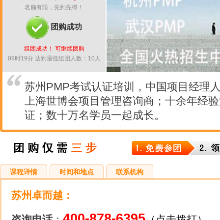
名额有限，先到先得！
团购成功
组团成功！ 可继续团购
09时19分 达到最低组团人数：10人
苏州PMP考试认证培训，中国项目经理人
上海世博会项目管理咨询商；十余年经验
证；数十万名学员一起成长。
课程详情
时间和地点
联系机构
苏州卓而越
：
400-878-6395
咨询电话
：
（点击拨打）