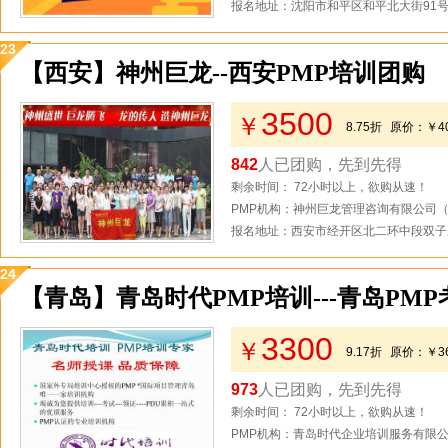
报名地址：沈阳市和平区和平北大街91
23
【西安】神州巨龙--西安PMP培训团购
3500
￥
8.75折
原价：
￥4
842
人已团购，先到先得
剩余时间： 72小时以上，欲购从速！
PMP机构：神州巨龙管理咨询有限公司
报名地址：西安市经开区北二环中段双子
24
【青岛】青岛时代PMP培训---青岛PM
3300
￥
9.17折
原价：
￥3
973
人已团购，先到先得
剩余时间： 72小时以上，欲购从速！
PMP机构：青岛时代企业培训服务有限