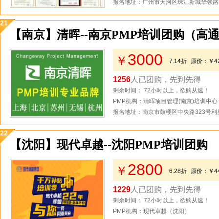
报名地址：广州市天河区珠江新城华强路3
21
【南京】清晖--南京PMP培训团购（高
3000
￥
7.14折
原价：
￥4
1256
人已团购，先到先得
剩余时间： 72小时以上，欲购从速！
PMP机构：清晖项目管理(南京)培训中心
报名地址：南京市鼓楼区中央路323号利奥
22
【沈阳】现代卓越--沈阳PMP培训团购
2800
￥
6.28折
原价：
￥4
1229
人已团购，先到先得
剩余时间： 72小时以上，欲购从速！
PMP机构：现代卓越（沈阳）