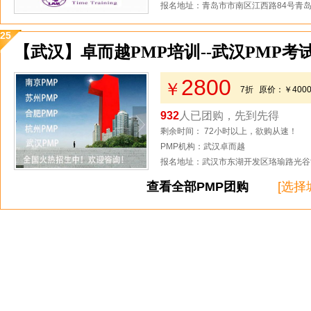
报名地址：青岛市市南区江西路84号青岛
25
【武汉】卓而越PMP培训--武汉PMP考
2800
￥
7折
原价：
￥400
932
人已团购，先到先得
剩余时间： 72小时以上，欲购从速！
PMP机构：武汉卓而越
报名地址：武汉市东湖开发区珞瑜路光谷世
查看全部PMP团购
[选择