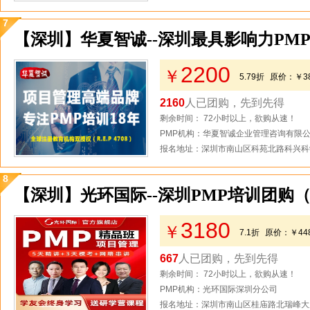
7
【深圳】华夏智诚--深圳最具影响力PM
2200
￥
5.79折
原价：
￥3
2160
人已团购，先到先得
剩余时间： 72小时以上，欲购从速！
PMP机构：华夏智诚企业管理咨询有限
报名地址：深圳市南山区科苑北路科兴科学
8
【深圳】光环国际--深圳PMP培训团购
3180
￥
7.1折
原价：
￥44
667
人已团购，先到先得
剩余时间： 72小时以上，欲购从速！
PMP机构：光环国际深圳分公司
报名地址：深圳市南山区桂庙路北瑞峰大