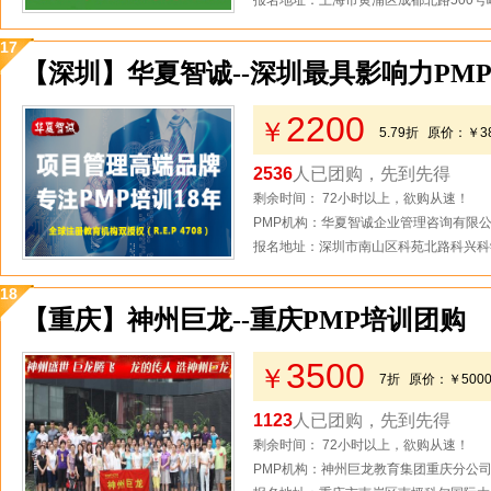
报名地址：上海市黄浦区成都北路500号
17
【深圳】华夏智诚--深圳最具影响力PM
2200
￥
5.79折
原价：
￥3
2536
人已团购，先到先得
剩余时间： 72小时以上，欲购从速！
PMP机构：华夏智诚企业管理咨询有限
报名地址：深圳市南山区科苑北路科兴科学
18
【重庆】神州巨龙--重庆PMP培训团购
3500
￥
7折
原价：
￥500
1123
人已团购，先到先得
剩余时间： 72小时以上，欲购从速！
PMP机构：神州巨龙教育集团重庆分公