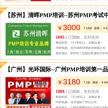
13
【苏州】清晖PMP培训--苏州PMP考试
3000
￥
7.14折
原价：
￥4
1693
人已团购，先到先得
剩余时间： 72小时以上，欲购从速！
PMP机构：苏州清晖管理咨询有限公司
报名地址：苏州市工业园区星湖街328号创
14
【广州】光环国际--广州PMP培训第一
3180
￥
7.1折
原价：
￥44
1889
人已团购，先到先得
剩余时间： 72小时以上，欲购从速！
PMP机构：光环国际广州分公司
报名地址：广州市越秀区中山五路219号中