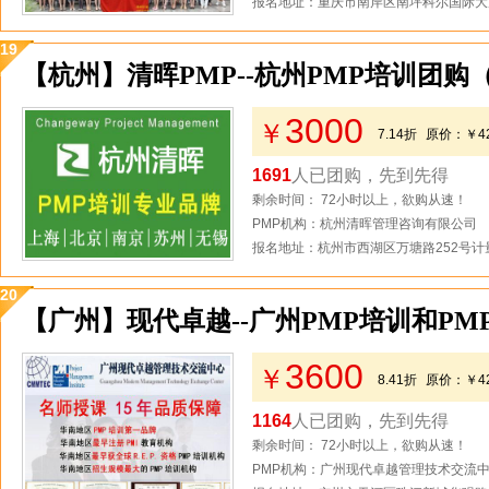
报名地址：重庆市南岸区南坪科尔国际大厦
19
【杭州】清晖PMP--杭州PMP培训团购
3000
￥
7.14折
原价：
￥4
1691
人已团购，先到先得
剩余时间： 72小时以上，欲购从速！
PMP机构：杭州清晖管理咨询有限公司
报名地址：杭州市西湖区万塘路252号计量
20
【广州】现代卓越--广州PMP培训和PM
3600
￥
8.41折
原价：
￥4
1164
人已团购，先到先得
剩余时间： 72小时以上，欲购从速！
PMP机构：广州现代卓越管理技术交流