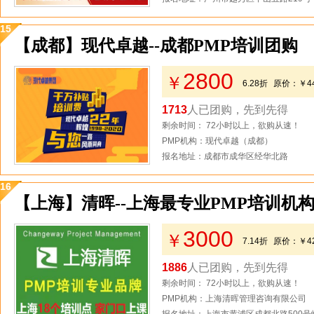
15
【成都】现代卓越--成都PMP培训团购
2800
￥
6.28折
原价：
￥4
1713
人已团购，先到先得
剩余时间： 72小时以上，欲购从速！
PMP机构：现代卓越（成都）
报名地址：成都市成华区经华北路
16
【上海】清晖--上海最专业PMP培训机
3000
￥
7.14折
原价：
￥4
1886
人已团购，先到先得
剩余时间： 72小时以上，欲购从速！
PMP机构：上海清晖管理咨询有限公司