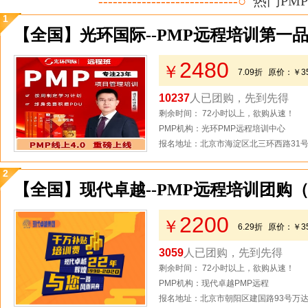
-----------------------------○
热门PM
1
【全国】光环国际--PMP远程培训第一
2480
￥
7.09折
原价：
￥3
10237
人已团购，先到先得
剩余时间： 72小时以上，欲购从速！
PMP机构：光环PMP远程培训中心
报名地址：北京市海淀区北三环西路31号2
2
【全国】现代卓越--PMP远程培训团购
2200
￥
6.29折
原价：
￥3
3059
人已团购，先到先得
剩余时间： 72小时以上，欲购从速！
PMP机构：现代卓越PMP远程
报名地址：北京市朝阳区建国路93号万达