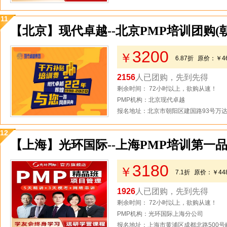
11
【北京】现代卓越--北京PMP培训团购(
3200
￥
6.87折
原价：
￥4
2156
人已团购，先到先得
剩余时间： 72小时以上，欲购从速！
PMP机构：北京现代卓越
报名地址：北京市朝阳区建国路93号万达
12
【上海】光环国际--上海PMP培训第一品
3180
￥
7.1折
原价：
￥44
1926
人已团购，先到先得
剩余时间： 72小时以上，欲购从速！
PMP机构：光环国际上海分公司
报名地址：上海市黄浦区成都北路500号峻