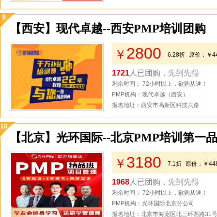
9
【西安】现代卓越--西安PMP培训团购
2800
￥
6.28折
原价：
￥4
1721
人已团购，先到先得
剩余时间： 72小时以上，欲购从速！
PMP机构：现代卓越（西安）
报名地址：西安市高新区科技六路
10
【北京】光环国际--北京PMP培训第一品
3180
￥
7.1折
原价：
￥44
1968
人已团购，先到先得
剩余时间： 72小时以上，欲购从速！
PMP机构：光环国际北京分公司
报名地址：北京市海淀区北三环西路31号2