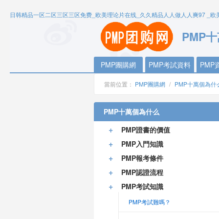
日韩精品一区二区三区三区免费_欧美理论片在线_久久精品人人做人人爽97 _欧
PMP
PMP團購網
PMP考試資料
PMP
當前位置：
PMP團購網
/
PMP十萬個為什
PMP十萬個為什么
+
PMP證書的價值
+
PMP入門知識
+
PMP報考條件
+
PMP認證流程
+
PMP考試知識
PMP考試難嗎？