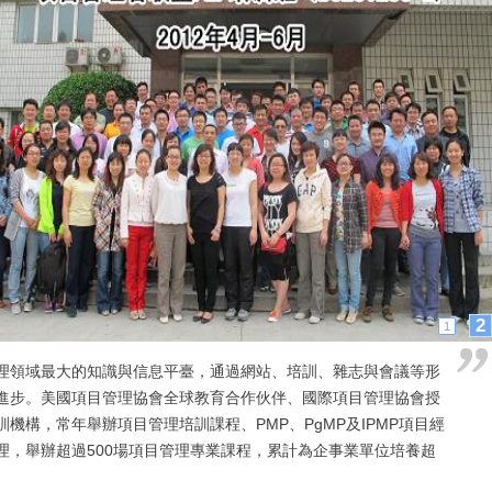
1
2
理領域最大的知識與信息平臺，通過網站、培訓、雜志與會議等形
進步。美國項目管理協會全球教育合作伙伴、國際項目管理協會授
機構，常年舉辦項目管理培訓課程、PMP、PgMP及IPMP項目經
理，舉辦超過500場項目管理專業課程，累計為企事業單位培養超