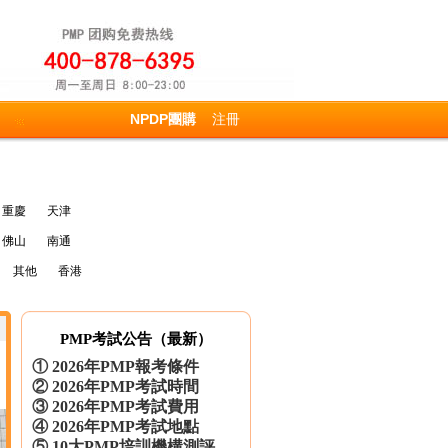
NPDP團購
注冊
重慶
天津
佛山
南通
其他
香港
PMP考試公告（最新）
①
2026年PMP報考條件
②
2026年PMP考試時間
③
2026年PMP考試費用
胡** 158****6019 參團成功
④
2026年PMP考試地點
廖** 137****1275 參團成功
⑤
10大PMP培訓機構測評