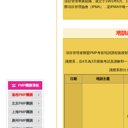
項目管理專業組織，成立于1991年6月。1
際項目管理協會（IPMA），是IPMA中
培訓
系統培訓（5天）+ 模擬（3天）
項目管理者聯盟PMP考前培訓課程面授部
識體系，后4天為3天模擬考試及講解和一
識體系部分
日期
培訓主題
PMP團購導航
遠程PMP團購
北京PMP團購
上海PMP團購
廣州PMP團購