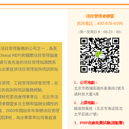
項目管理者聯盟
咨詢電話：400-878-6395
訓班招生簡章
（周一至周日 8：00-23：00）
展項目管理服務的公司之一，為美
obal REP)和國際項目管理協會
通過引進先進的項目管理知識體系
向企業提供項目管理咨詢培訓與知
1、公司地點：
管理、工程管理與研發管理，在
北京市西城區德外新風街2號天
富的咨詢與培訓服務經驗。
成科技大廈A座
研究委員會理事單位，北京市項
2、上課地點：
理者聯盟多次主辦和協辦全國性的
鐵道部黨校（北京市海淀區北
，2003年開始常年舉辦項目管理
太平莊路27號）
理認證課程，為企事業單位培養超過
3
、PMP在線免費試聽(請點擊)