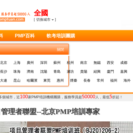
全國
[
切換城市
]
料
PMP百科
軟考培訓團購
關閉
北京
上海
廣州
深圳
蘇州
杭州
南京
無錫
西安
成都
長沙
珠海
濟南
沈陽
青島
濰坊
貴陽
紹興
廈門
嘉興
大連
昆山
哈爾濱
東莞
惠州
煙臺
長春
常州
福州
海外
100
50000
5
多個城市，近
家
PMP培訓
機構團購，服務學員超
人，最低
折起！
管理者聯盟--北京PMP培訓專家