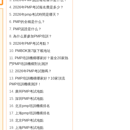
3.
2026年PMP認證報名條件是什么？
蔣** 189****9651 參團成功
4.
2026年PMP考試報名費是多少？
5.
2026年pmp考試時間是哪天？
6.
PMP的全稱是什么？
7.
PMP認證是什么？
8.
為什么要參加PMP培訓？
9.
2026年PMP考試考點？
10.
PMBOK第7版下載地址
11.
PMP培訓機構哪家好？最全20家熱
門PMP培訓機構對比測評
12.
2026年PMP考試難嗎？
13.
PMP培訓機構哪家好？10家頂流
PMP培訓機構測評！
14.
廣州PMP考試地點
15.
深圳PMP考試地點
16.
北京pmp培訓機構排名
17.
上海pmp培訓機構排名
18.
北京PMP考試地點
19.
上海PMP考試地點