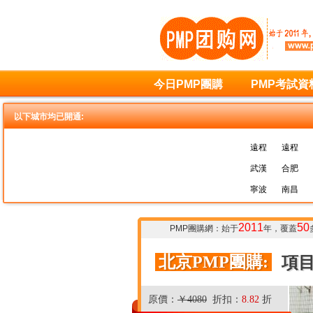
今日PMP團購
PMP考試資
以下城市均已開通:
遠程
遠程
武漢
合肥
寧波
南昌
2011
50
PMP團購網
：始于
年，覆蓋
北京PMP團購:
項目
原價：
￥4080
折扣：
8.82
折