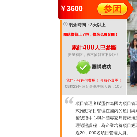
￥
3600
剩余時間：3天以上
團購快截止了啦，快來免費參團！
488
累計
人已參團
數量有限，再不搶就來不及啦！
團購成功
我們不收任何費用！ 可放心參團！
09時23分 達到最低團購人數：10人
項目管理者聯盟作為國內項目管
式推動項目管理在國內的應用與
權認證中心與外國專家局授權培訓
理認證課程，為企業培養項目經
過20，000名項目管理人員。