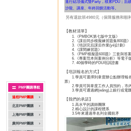
進行結項儀式暨Party，積累PDU；后
沙龍、講座、年終回饋活動等。
另有退款班4980元（保障服務和順利
【教材清單】
1.《PMBOK第七版中文版》
2.《課后同步模擬練習題集800題》
3.《培訓完后課后作業(yè)計劃》
4.《課間練習題》
5.《PMP模擬題600題》三套與答案
6.《專案范本與案例分析》等電子版
7. 40個學時的PDU培訓證書
【培訓報名的方式】
1.學員可選擇到韋度辦公點辦理報名、
票）
2.學員可與韋度工作人員預約，市內
PMP團購導航
3.學員可通過網(wǎng)上銀行或電
遠程PMP團購
【我們的承諾】
1.高水平的講師團隊
北京PMP團購
2.精心設計的課程體系
3.5年來通過率名列全國前矛
上海PMP團購
廣州PMP團購