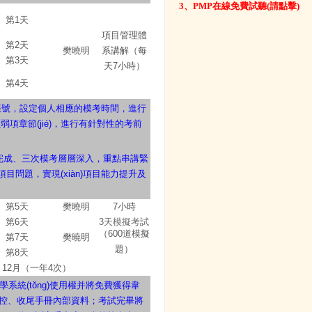
3
、PMP在線免費試聽(請點擊)
第1天
項目管理體
第2天
樊曉明
系講解（每
第3天
天7小時）
第4天
ng)賬號，設定個人相應的模考時間，進行
弱項章節(jié)，進行有針對性的考前
質完成、三次模考層層深入，重點串講緊
問題，實現(xiàn)項目能力提升及
第5天
樊曉明
7小時
第6天
3天模擬考試
（600道模擬
第7天
樊曉明
題）
第8天
、12月（一年4次）
系統(tǒng)使用權并將免費獲得韋
jiān)控、收尾手冊內部資料；考試完畢將