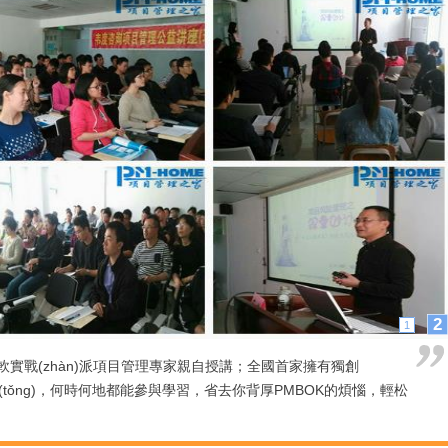
1
2
，微軟實戰(zhàn)派項目管理專家親自授講；全國首家擁有獨創
系統(tǒng)，何時何地都能參與學習，省去你背厚PMBOK的煩惱，輕松