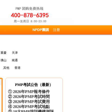
NPDP團購
注冊
重慶
天津
佛山
南通
其他
香港
PMP考試公告（最新）
①
2026年PMP報考條件
②
2026年PMP考試時間
③
2026年PMP考試費用
胡** 158****6019 參團成功
④
2026年PMP考試地點
廖** 137****1275 參團成功
⑤
10大PMP培訓機構測評