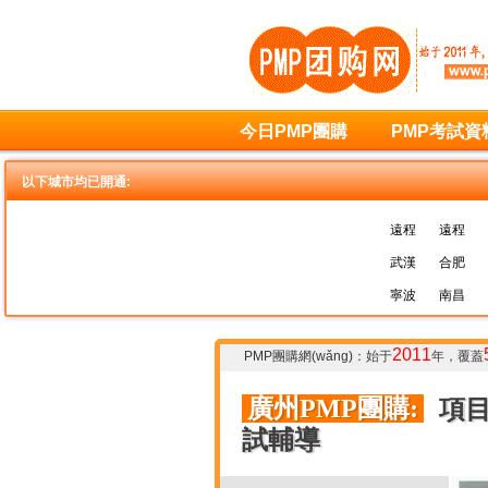
今日PMP團購
PMP考試資
以下城市均已開通:
遠程
遠程
武漢
合肥
寧波
南昌
2011
PMP團購網(wǎng)
：始于
年，覆蓋
廣州PMP團購:
項目
試輔導