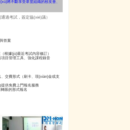
續(xù)將不斷享受韋度組織的校友會、
通過考試，簽定協(xié)議）
與答案
（根據(jù)最近考試內容修訂）
項目管理工具、強化課程錄音
交費形式（刷卡、現(xiàn)金或支
提供免費上門報名服務
匯轉賬的形式報名