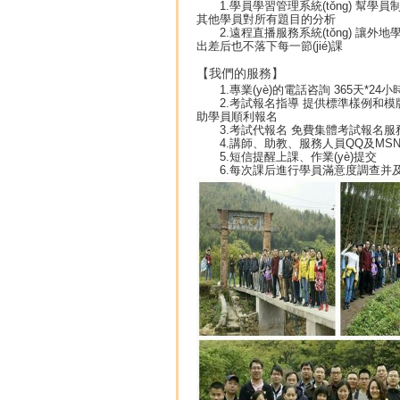
1.學員學習管理系統(tǒng) 幫學員
其他學員對所有題目的分析
2.遠程直播服務系統(tǒng) 讓外
出差后也不落下每一節(jié)課
【我們的服務】
1.專業(yè)的電話咨詢 365天*2
2.考試報名指導 提供標準樣例和模
助學員順利報名
3.考試代報名 免費集體考試報名服
4.講師、助教、服務人員QQ及MS
5.短信提醒上課、作業(yè)提交
6.每次課后進行學員滿意度調查并