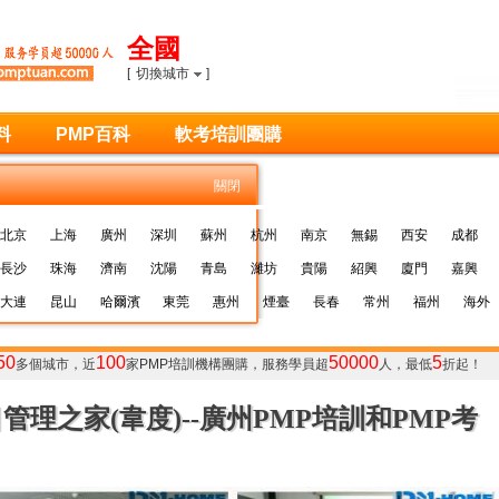
全國
[
切換城市
]
料
PMP百科
軟考培訓團購
關閉
北京
上海
廣州
深圳
蘇州
杭州
南京
無錫
西安
成都
長沙
珠海
濟南
沈陽
青島
濰坊
貴陽
紹興
廈門
嘉興
大連
昆山
哈爾濱
東莞
惠州
煙臺
長春
常州
福州
海外
50
100
50000
5
多個城市，近
家
PMP培訓
機構團購，服務學員超
人，最低
折起！
管理之家(韋度)--廣州PMP培訓和PMP考