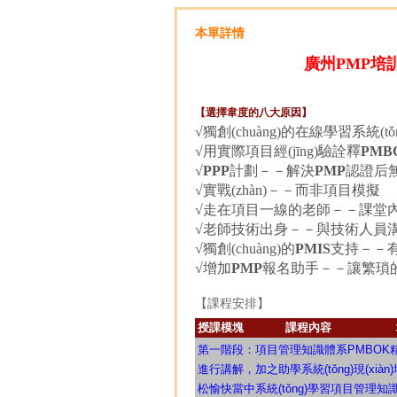
本單詳情
廣州PMP培訓備
【選擇韋度的八大原因】
√獨創(chuàng)的在線學習系統(
√用實際項目經(jīng)驗詮釋
PMB
√
PPP
計劃－－解決
PMP
認證后
√實戰(zhàn)－－而非項目模擬
√走在項目一線的老師－－課堂
√老師技術出身－－與技術人員
√獨創(chuàng)的
PMIS
支持－－有
√增加
PMP
報名助手－－讓繁瑣
【課程安排】
授課模塊
課程內容
第一階段：項目管理知識體系PMBO
進行講解，加之助學系統(tǒng)現(x
松愉快當中系統(tǒng)學習項目管理