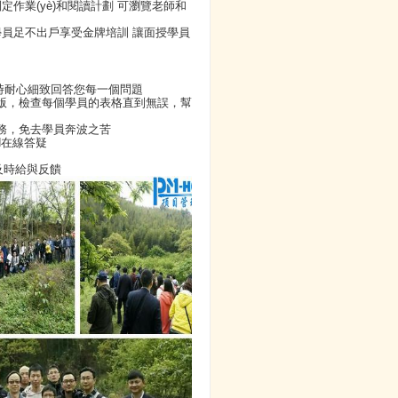
制定作業(yè)和閱讀計劃 可瀏覽老師和
地學員足不出戶享受金牌培訓 讓面授學員
4小時耐心細致回答您每一個問題
版，檢查每個學員的表格直到無誤，幫
務，免去學員奔波之苦
N在線答疑
及時給與反饋