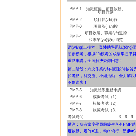
PMP-1
知識框架、項目啟動、
項目計劃
PMP-2
項目執(zhí)行
PMP-3
項目監(jiān)控
項目收尾、職業(yè)道德
PMP-4
和專業(yè)規(guī)范
網(wǎng)上模考：登陸助學系統(tǒ
初步模考，根據(jù)模考的成績掌握學員
重點串講，全面解決疑難困惑！
第二階段：六次作業(yè)相應按時按
扣考點，群交流、小組活動，全力解決項目
不斷進步！
PMP-5
知識體系重點串講
PMP-6
模擬考試（1）
PMP-7
模擬考試（2）
PMP-8
模擬考試（3）
考試時間
3、6、9
備注：所有韋度學員將終生享有PMP助學
度啟動、規(guī)劃、執(zhí)行、監(