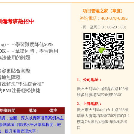
項目管理之家（韋度）
咨詢電話：400-878-6395
考班熱招中
（周一至周日 8：00-23：00）
tǒng)－－學習難度降低
50%
OK
－－拿證同時，學習應用
無法使用的難題
內容更貼合實際
溝通無障礙
1、公司地址：
效解決"學生綜合征"
廣州天河區(qū)體育西路103號
的
PMI
注冊輕松快捷
維多利廣場B塔26樓B03室
2、上課地點：
廣州市天河區(qū)五山路263號
培訓時間
講師
備注
瑞華大廈南塔5樓C502課室(3-4
K精講，全面、深入以實際項目案例為主
樓為7天酒店),地鐵:華師站E出
iàn)場測試項目管理水平及掌握程度，輕
口
知識，提升項目管理水平！