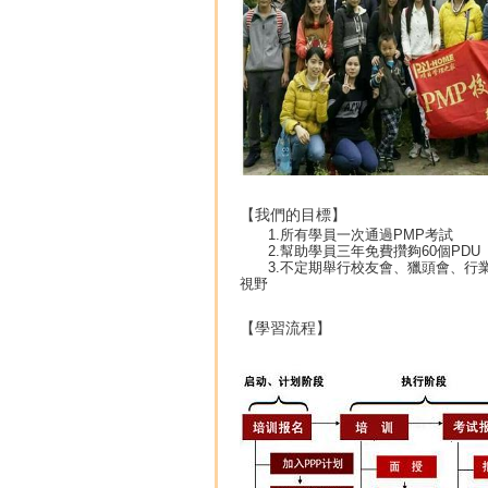
【我們的目標】
1.所有學員一次通過PMP考試
2.幫助學員三年免費攢夠60個PDU
3.不定期舉行校友會、獵頭會、行業(y
視野
【學習流程】