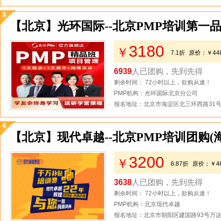
3
【北京】光环国际--北京PMP培训第一品
3180
￥
7.1折
原价：
￥44
6939
人已团购，先到先得
剩余时间： 72小时以上，欲购从速！
PMP机构：光环国际北京分公司
报名地址：北京市海淀区北三环西路31号2
4
【北京】现代卓越--北京PMP培训团购(
3200
￥
6.87折
原价：
￥4
3638
人已团购，先到先得
剩余时间： 72小时以上，欲购从速！
PMP机构：北京现代卓越
报名地址：北京市朝阳区建国路93号万达