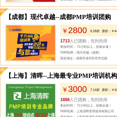
15
【成都】现代卓越--成都PMP培训团购
2800
￥
6.28折
原价：
￥4
1713
人已团购，先到先得
剩余时间： 72小时以上，欲购从速！
PMP机构：现代卓越（成都）
报名地址：成都市成华区经华北路
16
【上海】清晖--上海最专业PMP培训机
3000
￥
7.14折
原价：
￥4
1886
人已团购，先到先得
剩余时间： 72小时以上，欲购从速！
PMP机构：上海清晖管理咨询有限公司