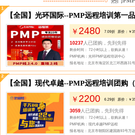
-----------------------------○
热门PM
1
【全国】光环国际--PMP远程培训第一
2480
￥
7.09折
原价：
￥3
10237
人已团购，先到先得
剩余时间： 72小时以上，欲购从速！
PMP机构：光环PMP远程培训中心
报名地址：北京市海淀区北三环西路31号2
2
【全国】现代卓越--PMP远程培训团购
2200
￥
6.29折
原价：
￥3
3059
人已团购，先到先得
剩余时间： 72小时以上，欲购从速！
PMP机构：现代卓越PMP远程
报名地址：北京市朝阳区建国路93号万达