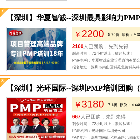
7
【深圳】华夏智诚--深圳最具影响力PM
2200
￥
5.79折
原价：
￥3
2160
人已团购，先到先得
剩余时间： 72小时以上，欲购从速！
PMP机构：华夏智诚企业管理咨询有限
报名地址：深圳市南山区科苑北路科兴科学
8
【深圳】光环国际--深圳PMP培训团购
3180
￥
7.1折
原价：
￥44
667
人已团购，先到先得
剩余时间： 72小时以上，欲购从速！
PMP机构：光环国际深圳分公司
报名地址：深圳市南山区桂庙路北瑞峰大