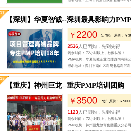
报名地址：上海市黄浦区成都北路500号
17
【深圳】华夏智诚--深圳最具影响力PM
2200
￥
5.79折
原价：
￥3
2536
人已团购，先到先得
剩余时间： 72小时以上，欲购从速！
PMP机构：华夏智诚企业管理咨询有限
报名地址：深圳市南山区科苑北路科兴科学
18
【重庆】神州巨龙--重庆PMP培训团购
3500
￥
7折
原价：
￥500
1123
人已团购，先到先得
剩余时间： 72小时以上，欲购从速！
PMP机构：神州巨龙教育集团重庆分公