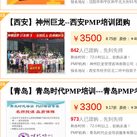
报名地址：沈阳市和平区和平北大街91
23
【西安】神州巨龙--西安PMP培训团购
3500
￥
8.75折
原价：
￥4
842
人已团购，先到先得
剩余时间： 72小时以上，欲购从速！
PMP机构：神州巨龙管理咨询有限公司
报名地址：西安市经开区北二环中段双子
24
【青岛】青岛时代PMP培训---青岛PM
3300
￥
9.17折
原价：
￥3
973
人已团购，先到先得
剩余时间： 72小时以上，欲购从速！
PMP机构：青岛时代企业培训服务有限