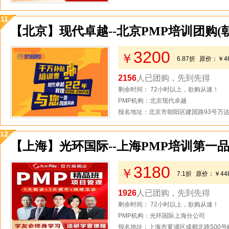
11
【北京】现代卓越--北京PMP培训团购(
3200
￥
6.87折
原价：
￥4
2156
人已团购，先到先得
剩余时间： 72小时以上，欲购从速！
PMP机构：北京现代卓越
报名地址：北京市朝阳区建国路93号万达
12
【上海】光环国际--上海PMP培训第一品
3180
￥
7.1折
原价：
￥44
1926
人已团购，先到先得
剩余时间： 72小时以上，欲购从速！
PMP机构：光环国际上海分公司
报名地址：上海市黄浦区成都北路500号峻