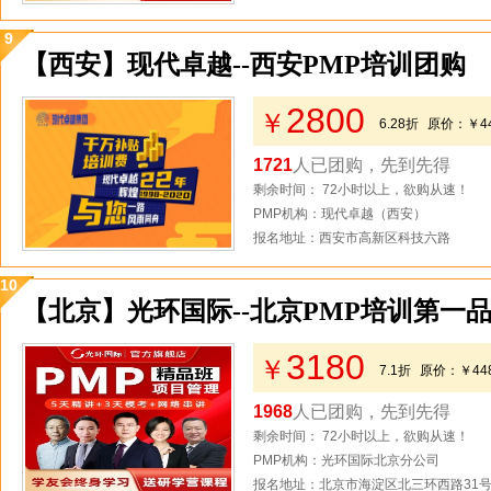
9
【西安】现代卓越--西安PMP培训团购
2800
￥
6.28折
原价：
￥4
1721
人已团购，先到先得
剩余时间： 72小时以上，欲购从速！
PMP机构：现代卓越（西安）
报名地址：西安市高新区科技六路
10
【北京】光环国际--北京PMP培训第一品
3180
￥
7.1折
原价：
￥44
1968
人已团购，先到先得
剩余时间： 72小时以上，欲购从速！
PMP机构：光环国际北京分公司
报名地址：北京市海淀区北三环西路31号2