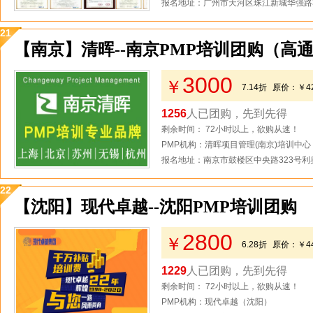
报名地址：广州市天河区珠江新城华强路3
21
【南京】清晖--南京PMP培训团购（高
3000
￥
7.14折
原价：
￥4
1256
人已团购，先到先得
剩余时间： 72小时以上，欲购从速！
PMP机构：清晖项目管理(南京)培训中心
报名地址：南京市鼓楼区中央路323号利奥
22
【沈阳】现代卓越--沈阳PMP培训团购
2800
￥
6.28折
原价：
￥4
1229
人已团购，先到先得
剩余时间： 72小时以上，欲购从速！
PMP机构：现代卓越（沈阳）