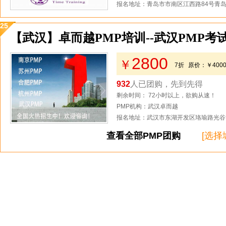
报名地址：青岛市市南区江西路84号青岛
25
【武汉】卓而越PMP培训--武汉PMP考
2800
￥
7折
原价：
￥400
932
人已团购，先到先得
剩余时间： 72小时以上，欲购从速！
PMP机构：武汉卓而越
报名地址：武汉市东湖开发区珞瑜路光谷世
查看全部PMP团购
[选择