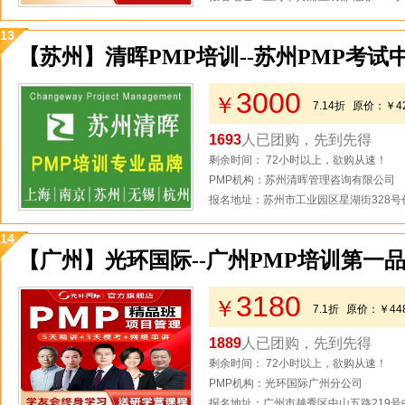
13
【苏州】清晖PMP培训--苏州PMP考试
3000
￥
7.14折
原价：
￥4
1693
人已团购，先到先得
剩余时间： 72小时以上，欲购从速！
PMP机构：苏州清晖管理咨询有限公司
报名地址：苏州市工业园区星湖街328号创
14
【广州】光环国际--广州PMP培训第一
3180
￥
7.1折
原价：
￥44
1889
人已团购，先到先得
剩余时间： 72小时以上，欲购从速！
PMP机构：光环国际广州分公司
报名地址：广州市越秀区中山五路219号中