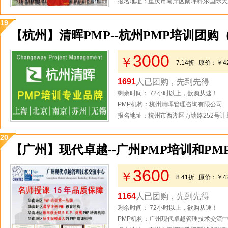
报名地址：重庆市南岸区南坪科尔国际大厦
19
【杭州】清晖PMP--杭州PMP培训团购
3000
￥
7.14折
原价：
￥4
1691
人已团购，先到先得
剩余时间： 72小时以上，欲购从速！
PMP机构：杭州清晖管理咨询有限公司
报名地址：杭州市西湖区万塘路252号计量
20
【广州】现代卓越--广州PMP培训和PM
3600
￥
8.41折
原价：
￥4
1164
人已团购，先到先得
剩余时间： 72小时以上，欲购从速！
PMP机构：广州现代卓越管理技术交流