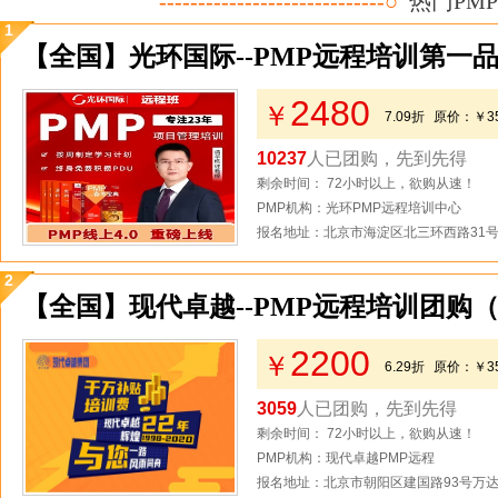
-----------------------------○
热门PM
1
【全国】光环国际--PMP远程培训第一
2480
￥
7.09折
原价：
￥3
10237
人已团购，先到先得
剩余时间： 72小时以上，欲购从速！
PMP机构：光环PMP远程培训中心
报名地址：北京市海淀区北三环西路31号2
2
【全国】现代卓越--PMP远程培训团购
2200
￥
6.29折
原价：
￥3
3059
人已团购，先到先得
剩余时间： 72小时以上，欲购从速！
PMP机构：现代卓越PMP远程
报名地址：北京市朝阳区建国路93号万达