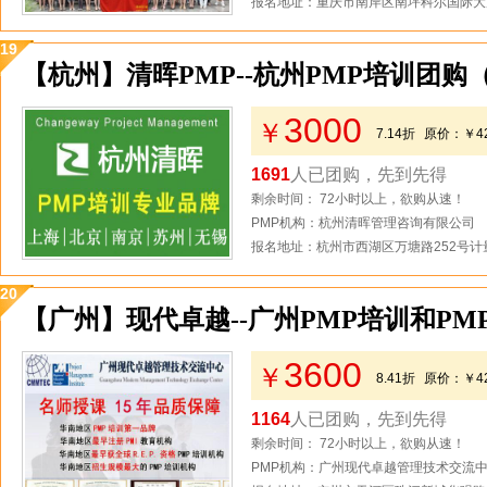
报名地址：重庆市南岸区南坪科尔国际大厦
19
【杭州】清晖PMP--杭州PMP培训团购
3000
￥
7.14折
原价：
￥4
1691
人已团购，先到先得
剩余时间： 72小时以上，欲购从速！
PMP机构：杭州清晖管理咨询有限公司
报名地址：杭州市西湖区万塘路252号计量
20
【广州】现代卓越--广州PMP培训和PM
3600
￥
8.41折
原价：
￥4
1164
人已团购，先到先得
剩余时间： 72小时以上，欲购从速！
PMP机构：广州现代卓越管理技术交流