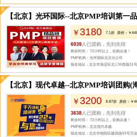
3
【北京】光环国际--北京PMP培训第一品
3180
￥
7.1折
原价：
￥44
6939
人已团购，先到先得
剩余时间： 72小时以上，欲购从速！
PMP机构：光环国际北京分公司
报名地址：北京市海淀区北三环西路31号2
4
【北京】现代卓越--北京PMP培训团购(
3200
￥
6.87折
原价：
￥4
3638
人已团购，先到先得
剩余时间： 72小时以上，欲购从速！
PMP机构：北京现代卓越
报名地址：北京市朝阳区建国路93号万达