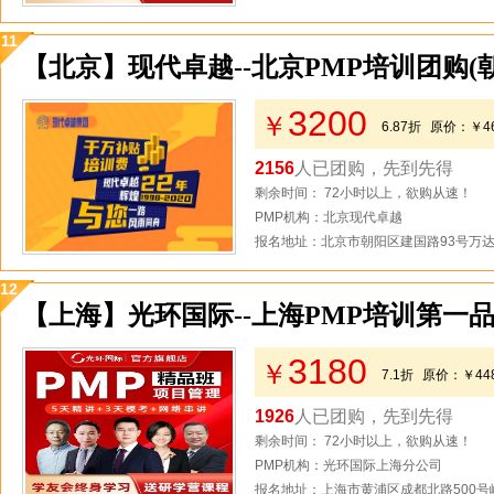
11
【北京】现代卓越--北京PMP培训团购(
3200
￥
6.87折
原价：
￥4
2156
人已团购，先到先得
剩余时间： 72小时以上，欲购从速！
PMP机构：北京现代卓越
报名地址：北京市朝阳区建国路93号万达
12
【上海】光环国际--上海PMP培训第一品
3180
￥
7.1折
原价：
￥44
1926
人已团购，先到先得
剩余时间： 72小时以上，欲购从速！
PMP机构：光环国际上海分公司
报名地址：上海市黄浦区成都北路500号峻