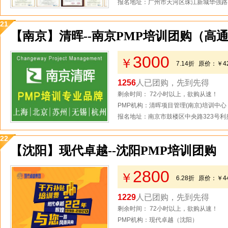
报名地址：广州市天河区珠江新城华强路3
21
【南京】清晖--南京PMP培训团购（高
3000
￥
7.14折
原价：
￥4
1256
人已团购，先到先得
剩余时间： 72小时以上，欲购从速！
PMP机构：清晖项目管理(南京)培训中心
报名地址：南京市鼓楼区中央路323号利奥
22
【沈阳】现代卓越--沈阳PMP培训团购
2800
￥
6.28折
原价：
￥4
1229
人已团购，先到先得
剩余时间： 72小时以上，欲购从速！
PMP机构：现代卓越（沈阳）