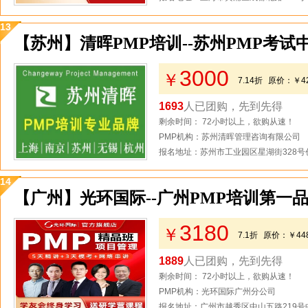
13
【苏州】清晖PMP培训--苏州PMP考试
3000
￥
7.14折
原价：
￥4
1693
人已团购，先到先得
剩余时间： 72小时以上，欲购从速！
PMP机构：苏州清晖管理咨询有限公司
报名地址：苏州市工业园区星湖街328号创
14
【广州】光环国际--广州PMP培训第一
3180
￥
7.1折
原价：
￥44
1889
人已团购，先到先得
剩余时间： 72小时以上，欲购从速！
PMP机构：光环国际广州分公司
报名地址：广州市越秀区中山五路219号中