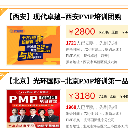
9
【西安】现代卓越--西安PMP培训团购
2800
￥
6.28折
原价：
￥4
1721
人已团购，先到先得
剩余时间： 72小时以上，欲购从速！
PMP机构：现代卓越（西安）
报名地址：西安市高新区科技六路
10
【北京】光环国际--北京PMP培训第一品
3180
￥
7.1折
原价：
￥44
1968
人已团购，先到先得
剩余时间： 72小时以上，欲购从速！
PMP机构：光环国际北京分公司
报名地址：北京市海淀区北三环西路31号2