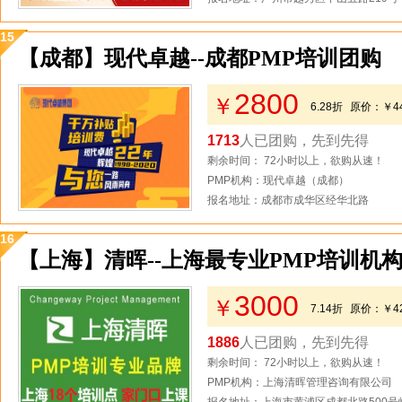
15
【成都】现代卓越--成都PMP培训团购
2800
￥
6.28折
原价：
￥4
1713
人已团购，先到先得
剩余时间： 72小时以上，欲购从速！
PMP机构：现代卓越（成都）
报名地址：成都市成华区经华北路
16
【上海】清晖--上海最专业PMP培训机
3000
￥
7.14折
原价：
￥4
1886
人已团购，先到先得
剩余时间： 72小时以上，欲购从速！
PMP机构：上海清晖管理咨询有限公司