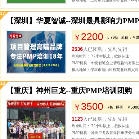
报名地址：上海市黄浦区成都北路500号
17
【深圳】华夏智诚--深圳最具影响力PM
2200
￥
5.79折
原价：
￥3
2536
人已团购，先到先得
剩余时间： 72小时以上，欲购从速！
PMP机构：华夏智诚企业管理咨询有限
报名地址：深圳市南山区科苑北路科兴科学
18
【重庆】神州巨龙--重庆PMP培训团购
3500
￥
7折
原价：
￥500
1123
人已团购，先到先得
剩余时间： 72小时以上，欲购从速！
PMP机构：神州巨龙教育集团重庆分公