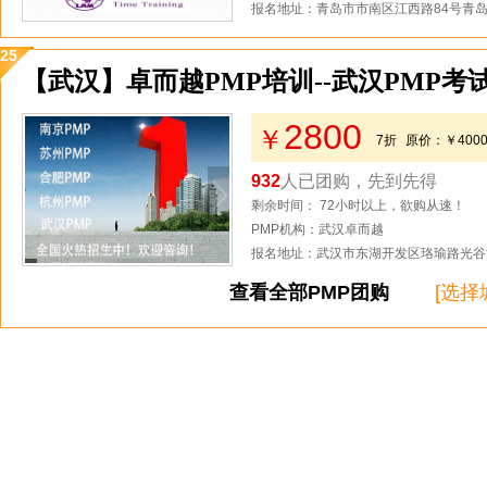
报名地址：青岛市市南区江西路84号青岛
25
【武汉】卓而越PMP培训--武汉PMP考
2800
￥
7折
原价：
￥400
932
人已团购，先到先得
剩余时间： 72小时以上，欲购从速！
PMP机构：武汉卓而越
报名地址：武汉市东湖开发区珞瑜路光谷世
查看全部PMP团购
[选择