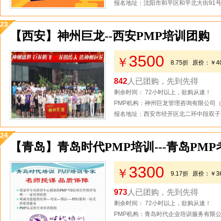
报名地址：沈阳市和平区和平北大街91
23
【西安】神州巨龙--西安PMP培训团购
3500
￥
8.75折
原价：
￥4
842
人已团购，先到先得
剩余时间： 72小时以上，欲购从速！
PMP机构：神州巨龙管理咨询有限公司
报名地址：西安市经开区北二环中段双子
24
【青岛】青岛时代PMP培训---青岛PM
3300
￥
9.17折
原价：
￥3
973
人已团购，先到先得
剩余时间： 72小时以上，欲购从速！
PMP机构：青岛时代企业培训服务有限