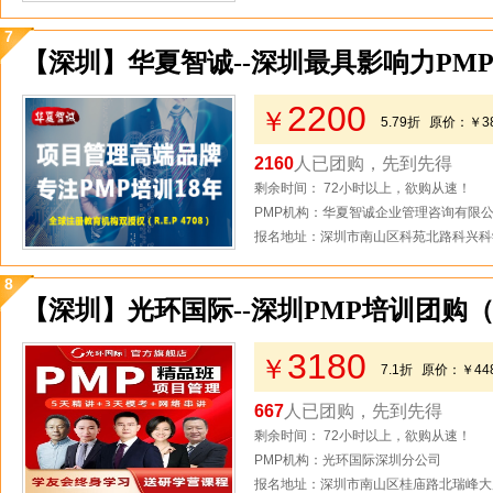
7
【深圳】华夏智诚--深圳最具影响力PM
2200
￥
5.79折
原价：
￥3
2160
人已团购，先到先得
剩余时间： 72小时以上，欲购从速！
PMP机构：华夏智诚企业管理咨询有限
报名地址：深圳市南山区科苑北路科兴科学
8
【深圳】光环国际--深圳PMP培训团购
3180
￥
7.1折
原价：
￥44
667
人已团购，先到先得
剩余时间： 72小时以上，欲购从速！
PMP机构：光环国际深圳分公司
报名地址：深圳市南山区桂庙路北瑞峰大