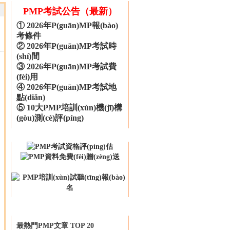
PMP考試公告（最新）
①
2026年P(guān)MP報(bào)
考條件
②
2026年P(guān)MP考試時
(shí)間
③
2026年P(guān)MP考試費
(fèi)用
④
2026年P(guān)MP考試地
點(diǎn)
⑤
10大PMP培訓(xùn)機(jī)構
(gòu)測(cè)評(píng)
最熱門PMP文章 TOP 20