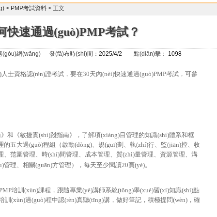
g)
>
PMP考試資料
> 正文
何快速通過(guò)PMP考試？
(gòu)網(wǎng)
發(fā)布時(shí)間：
2025/4/2
點(diǎn)擊：
1098
è)人士資格認(rèn)證考試，要在30天內(nèi)快速通過(guò)PMP考試，可參
《敏捷實(shí)踐指南》，了解項(xiàng)目管理的知識(shí)體系和框
管理的五大過(guò)程組（啟動(dòng)、規(guī)劃、執(zhí)行、監(jiān)控、收
合管理、范圍管理、時(shí)間管理、成本管理、質(zhì)量管理、資源管理、溝
gòu)管理、相關(guān)方管理），每天至少閱讀20頁(yè)。
訓(xùn)課程，跟隨專業(yè)講師系統(tǒng)學(xué)習(xí)知識(shí)點
hí)，培訓(xùn)過(guò)程中認(rèn)真聽(tīng)講，做好筆記，積極提問(wèn)，確