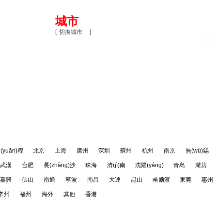
城市
[
切換城市
]
PMP考試資料
PMP百科
NPDP培訓(xùn)團(tuán)購(g
關
(guān)
閉
(yuǎn)程
北京
上海
廣州
深圳
蘇州
杭州
南京
無(wú)錫
武漢
合肥
長(zhǎng)沙
珠海
濟(jì)南
沈陽(yáng)
青島
濰坊
嘉興
佛山
南通
寧波
南昌
大連
昆山
哈爾濱
東莞
惠州
常州
福州
海外
其他
香港