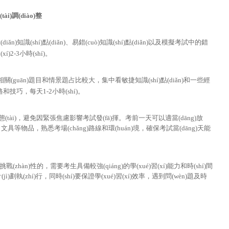
ài)調(diào)整
n)知識(shí)點(diǎn)、易錯(cuò)知識(shí)點(diǎn)以及模擬考試中的錯
í)2-3小時(shí)。
(guān)題目和情景題占比較大，集中看敏捷知識(shí)點(diǎn)和一些經
路和技巧，每天1-2小時(shí)。
的心態(tài)，避免因緊張焦慮影響考試發(fā)揮。考前一天可以適當(dāng)放
具等物品，熟悉考場(chǎng)路線和環(huán)境，確保考試當(dāng)天能
(zhàn)性的，需要考生具備較強(qiáng)的學(xué)習(xí)能力和時(shí)間
(jì)劃執(zhí)行，同時(shí)要保證學(xué)習(xí)效率，遇到問(wèn)題及時