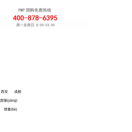
軟考團(tuán)購(gòu)
注冊(cè)
òu)
西安
成都
貴陽(yáng)
煙臺(tái)