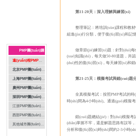
第11-20天：深入理解與練習(xí)
整理筆記：將培訓(xùn)課程和教材中的重
組進(jìn)行分類，便于復(fù)習(xí)和記憶
做章節(jié)練習(xí)題：針對(duì)每
PMP團(tuán)購
(xué)知識(shí)，每天做50-80道題，并認
(gòu)導(dǎo)航
遠(yuǎn)程PMP團(tuán)購(gòu)
(duì)性的復(fù)習(xí)，每天練習(xí)和錯
北京PMP團(tuán)購(gòu)
第21-25天：模擬考試與錯(cuò)題
上海PMP團(tuán)購(gòu)
廣州PMP團(tuán)購(gòu)
全真模擬考試：按照PMP考試的時(
深圳PMP團(tuán)購(gòu)
時(shí)間為4小時(shí)。通過(guò
江浙PMP團(tuán)購(gòu)
西部PMP團(tuán)購(gòu)
錯(cuò)題總結(jié)：對(duì)模
(diǎn)掌握不牢，還是解題思路有誤等，將錯(c
其他城市團(tuán)購(gòu)
分析和復(fù)習(xí)時(shí)間約2-3小時(sh