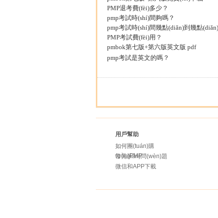
PMP退考費(fèi)多少？
pmp考試時(shí)間夠嗎？
pmp考試時(shí)間幾點(diǎn)到幾點(diǎn
PMP考試費(fèi)用？
pmbok第七版+第六版英文版 pdf
pmp考試是英文的嗎？
用戶幫助
如何團(tuán)購
(gòu)PMP
常見(jiàn)問(wèn)題
微信和APP下載