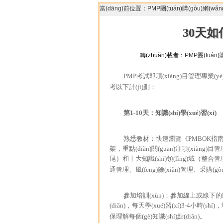
當(dāng)前位置：
PMP團(tuán)購(gòu)網(wǎn
30天如
轉(zhuǎn)載者：
PMP團(tuán)購
PMP考試即項(xiàng)目管理專業(y
考以下計(jì)劃：
第1-10天：知識(shí)學(xué)習(xí)
熟悉教材：快速瀏覽《PMBOK指南》和
架，重點(diǎn)關(guān)注項(xiàng)目
尾）和十大知識(shí)領(lǐng)域（整
通管理、風(fēng)險(xiǎn)管理、采購(
參加培訓(xùn)：參加線上或線下的PMP培
(diǎn)，每天學(xué)習(xí)3-4小時(s
保理解每個(gè)知識(shí)點(diǎn)。