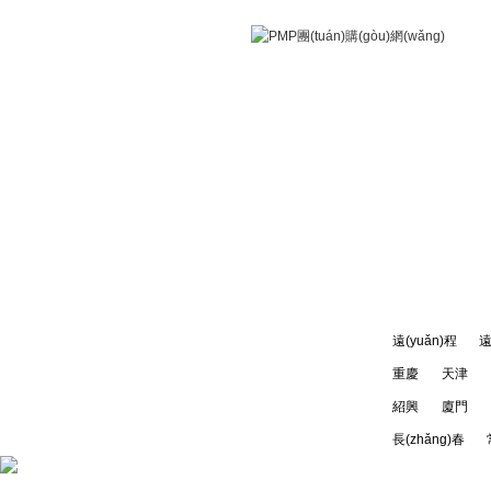
今日PMP團(tuán)購(gòu)
以下城市均已開(kāi)通:
遠(yuǎn)程
遠
重慶
天津
紹興
廈門
長(zhǎng)春