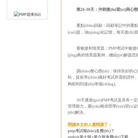
第26-30天：沖刺復(fù)習(xí)與心態(t
重點(diǎn)回顧：回顧筆記中的重點(diǎ
(cuò)題，強(qiáng)化記憶，每天復(fù)習(x
看敏捷和情景題：PMP考試中敏捷相關
(jīng)典的情景題案例，總結(jié)解題思
調(diào)整心態(tài)：保持良好
松，提前準(zhǔn)備好考試所需的證件、文
夠順利到達(dá)考場(chǎng)。
30天通過(guò)PMP考試是具有一定挑戰
管理能力，嚴(yán)格按照學(xué)習(xí)計
(shí)解決。
閱讀本文的人還閱讀了：
pmp考試報(bào)名費(fèi)？
pmbok第七版+第六版免費(fèi)下載