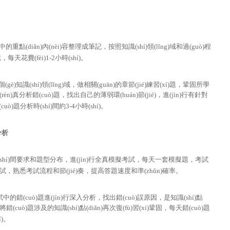
點(diǎn)內(nèi)容整理成筆記，按照知識(shí)領(lǐng)域和過(guò)程
，每天花費(fèi)1-2小時(shí)。
個(gè)知識(shí)領(lǐng)域，做相關(guān)的章節(jié)練習(xí)題，鞏固所學
(rèn)真分析錯(cuò)題，找出自己的薄弱環(huán)節(jié)，進(jìn)行有針對
(cuò)題分析時(shí)間約3-4小時(shí)。
分析
shí)間要求和題型分布，進(jìn)行全真模擬考試，每天一套模擬題，考試
)模擬考試，熟悉考試流程和節(jié)奏，提高答題速度和準(zhǔn)確率。
擬考試中的錯(cuò)題進(jìn)行深入分析，找出錯(cuò)誤原因，是知識(shí)點
uò)題涉及的知識(shí)點(diǎn)再次復(fù)習(xí)鞏固，每天錯(cuò)題
í)。