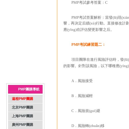
PMP考試參考答案：C
PMP考試答案解析：當發(fā)現
響，再決定后續(xù)行動。直接修改計
應(yīng)在評估變更影響之后。
PMP考試
練習題二：
項目團隊在進行風險評估時，發(fā)現
的影響。針對該風險，以下哪種應(yīng)
A．風險接受
PMP團購導航
B．風險減輕
遠程PMP團購
北京PMP團購
C．風險規(guī)避
上海PMP團購
廣州PMP團購
D．風險轉(zhuǎn)移