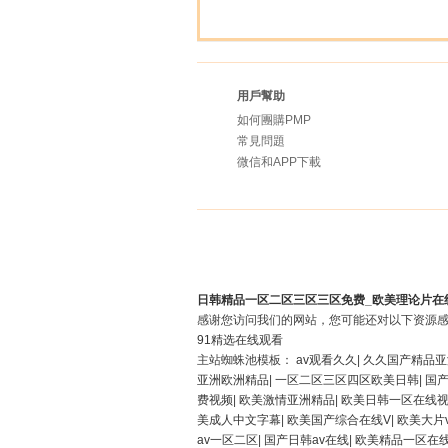
用戶幫助
如何團購PMP
常見問題
微信和APP下載
日韩精品一区二区三区三区免费_欧美理论片在线
感谢您访问我们的网站，您可能还对以下资源
91精选在线观看
主站蜘蛛池模板：
av观看久久
|
久久国产精品亚
亚洲欧洲精品
|
一区二区三区四区欧美日韩
|
国
费视频
|
欧美激情亚洲精品
|
欧美日韩一区在线
美成人中文字幕
|
欧美国产综合在线V
|
欧美大片
av一区二区
|
国产日韩av在线
|
欧美精品一区在