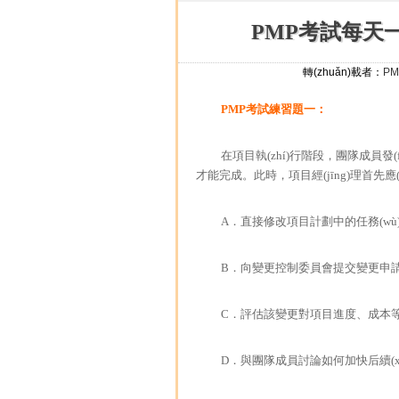
PMP考試每天一練
轉(zhuǎn)載者：
PM
PMP考試
練習題一：
在項目執(zhí)行階段，團隊成員發(
才能完成。此時，項目經(jīng)理首先應(y
A．直接修改項目計劃中的任務(wù
B．向變更控制委員會提交變更申
C．評估該變更對項目進度、成本
D．與團隊成員討論如何加快后續(x