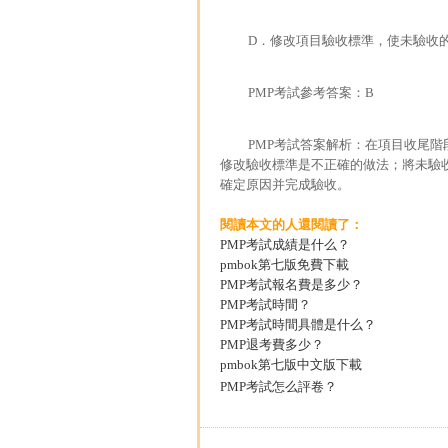
D．修改項目驗收標準，使未驗收
PMP考試參考答案：B
PMP考試答案解析：在項目收尾階
修改驗收標準是不正確的做法；將未驗收的
確定原因并完成驗收。
閱讀本文的人還閱讀了：
PMP考試成績是什么？
pmbok第七版免費下載
PMP考試報名費是多少？
PMP考試時間？
PMP考試時間具體是什么？
PMP退考費多少？
pmbok第七版中文版下載
PMP考試怎么評卷？