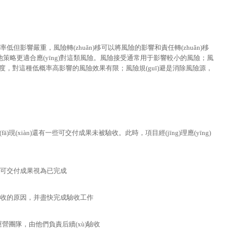
率低但影響嚴重，風險轉(zhuǎn)移可以將風險的影響和責任轉(zhuǎn)移
策略更適合應(yīng)對這類風險。風險接受通常用于影響較小的風險；風
程度，對這種低概率高影響的風險效果有限；風險規(guī)避是消除風險源，
fā)現(xiàn)還有一些可交付成果未被驗收。此時，項目經(jīng)理應(yīng)
收的可交付成果視為已完成
未驗收的原因，并盡快完成驗收工作
營團隊，由他們負責后續(xù)驗收