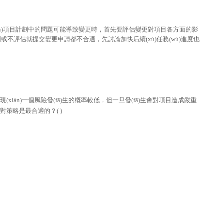
(xiàn)項目計劃中的問題可能導致變更時，首先要評估變更對項目各方面的影
劃或不評估就提交變更申請都不合適，先討論加快后續(xù)任務(wù)進度也
(xiàn)一個風險發(fā)生的概率較低，但一旦發(fā)生會對項目造成嚴重
對策略是最合適的？( )