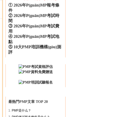
①
2026年P(guān)MP報考條
件
②
2026年P(guān)MP考試時
間
③
2026年P(guān)MP考試費
用
④
2026年P(guān)MP考試地
點
⑤
10大PMP培訓機構(gòu)測
評
最熱門PMP文章 TOP 20
1.
PMP是什么？