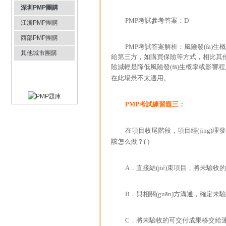
深圳PMP團購
PMP考試參考答案：D
江浙PMP團購
西部PMP團購
PMP考試答案解析：風險發(fā)生概
其他城市團購
給第三方，如購買保險等方式，相比其他
險減輕是降低風險發(fā)生概率或影響
在此場景不太適用。
PMP考試
練習題三：
在項目收尾階段，項目經(jīng)理發(
該怎么做？( )
A．直接結(jié)束項目，將未驗
B．與相關(guān)方溝通，確定
C．將未驗收的可交付成果移交給運