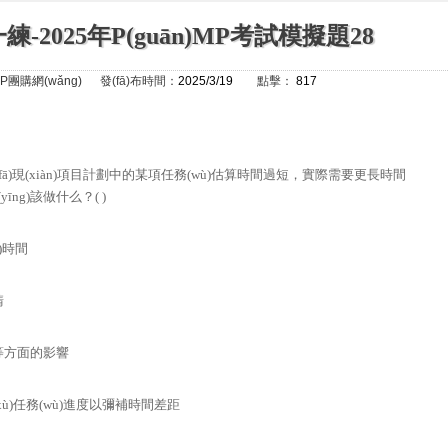
-2025年P(guān)MP考試模擬題28
P團購網(wǎng)
發(fā)布時間：
2025/3/19
點擊：
817
fā)現(xiàn)項目計劃中的某項任務(wù)估算時間過短，實際需要更長時間
īng)該做什么？( )
)時間
請
等方面的影響
ù)任務(wù)進度以彌補時間差距