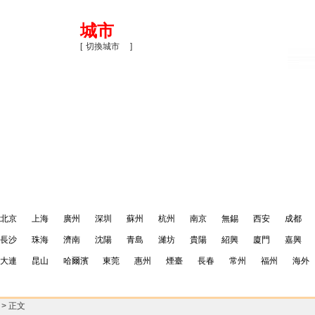
城市
[
切換城市
]
料
PMP百科
NPDP培訓團購
關
(guān)
閉
北京
上海
廣州
深圳
蘇州
杭州
南京
無錫
西安
成都
長沙
珠海
濟南
沈陽
青島
濰坊
貴陽
紹興
廈門
嘉興
大連
昆山
哈爾濱
東莞
惠州
煙臺
長春
常州
福州
海外
> 正文