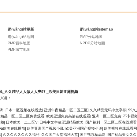
網(wǎng)站更新
網(wǎng)站sitemap
網(wǎng)站地圖
PMP分站地圖
PMP百科地圖
NPDP分站地圖
PMP城市地圖
_久久精品人人做人人爽97 _欧美日韩亚洲视频
感兴趣：
洲
|
日本一区视频在线播放
|
亚洲午夜精品一区二区三区
|
久久精品无码中文字幕
|
99
产精品一区二区三区免费观看
|
欧美亚洲免费高清在线观看
|
亚洲一区二区免费
|
不卡视
视频
|
日本欧美一二三区V
|
日韩中文字幕亚洲精品欧美
|
国产福利一区二区三区在线观看
va欧美在线播放
|
欧美亚洲国产视频小说
|
欧美亚洲国产视频小说
|
欧美视频在线观看网
线
|
久久久久久久久久福利
|
久久国产天堂福利天堂
|
国产视频精品网
|
国产精品美女久久