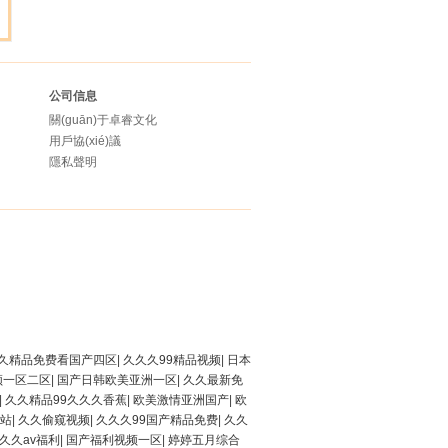
公司信息
關(guān)于卓睿文化
用戶協(xié)議
隱私聲明
久久精品免费看国产四区
|
久久久99精品视频
|
日本
频一区二区
|
国产日韩欧美亚洲一区
|
久久最新免
|
久久精品99久久久香蕉
|
欧美激情亚洲国产
|
欧
站
|
久久偷窥视频
|
久久久99国产精品免费
|
久久
久久av福利
|
国产福利视频一区
|
婷婷五月综合