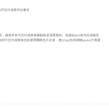
的可交付成果符合要求
段，確保所有可交付成果都被驗收是很重要的。直接結(jié)束項目或隨意
可交付成果移交給運營團隊也不合適，應(yīng)先與相關(guān)方溝通