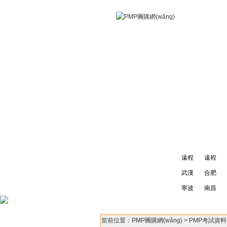
今日PMP團購
PMP考試資
以下城市均已開通:
遠程
遠程
武漢
合肥
寧波
南昌
當前位置：
PMP團購網(wǎng)
>
PMP考試資料